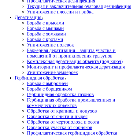
Профилактическая дезинфекция
Текущая и заключительная очаговая дезинфекция
Уничтожение плесени и грибка
Дератизация
Борьба с крысами
Борьба с мышами
Борьба с хомяками
Борьба с кротами
Уничтожение полевок
Барьерная дератизация – защита участка и
помещений от проникновения грызунов
Комплексная дератизация объекта (под ключ)
Мониторинг и профилактическая дератизация
Уничтожение землероек
Гербицидная обработка
Борьба с амброзией
Борьба с борщевиком
Гербицидная обработка газонов
Гербицидная обработка промышленных и
коммерческих объектов
Обработка от крапивы и лопухов
Обработка от сныти и пырея
Обработка от чертополоха и осота
Обработка участка от сорняков
Профилактическая гербицидная обработка