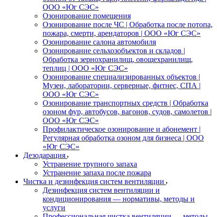
ООО «Юг СЭС»
Озонирование помещения
Озонирование после ЧС | Обработка после потопа,
пожара, смерти, арендаторов | ООО «Юг СЭС»
Озонирование салона автомобиля
Озонирование сельхозобъектов и складов |
Обработка зернохранилищ, овощехранилищ,
теплиц | ООО «Юг СЭС»
Озонирование специализированных объектов |
Музеи, лаборатории, серверные, фитнес, СПА |
ООО «Юг СЭС»
Озонирование транспортных средств | Обработка
озоном фур, автобусов, вагонов, судов, самолетов |
ООО «Юг СЭС»
Профилактическое озонирование и абонемент |
Регулярная обработка озоном для бизнеса | ООО
«Юг СЭС»
Дезодарация
Устранение трупного запаха
Устранение запаха после пожара
Чистка и дезинфекция систем вентиляции
Дезинфекция систем вентиляции и
кондиционирования — нормативы, методы и
услуги
Профессиональная чистка вентиляции — методы,