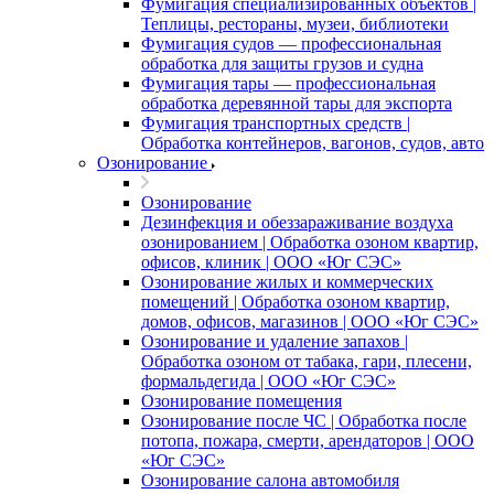
Фумигация специализированных объектов |
Теплицы, рестораны, музеи, библиотеки
Фумигация судов — профессиональная
обработка для защиты грузов и судна
Фумигация тары — профессиональная
обработка деревянной тары для экспорта
Фумигация транспортных средств |
Обработка контейнеров, вагонов, судов, авто
Озонирование
Озонирование
Дезинфекция и обеззараживание воздуха
озонированием | Обработка озоном квартир,
офисов, клиник | ООО «Юг СЭС»
Озонирование жилых и коммерческих
помещений | Обработка озоном квартир,
домов, офисов, магазинов | ООО «Юг СЭС»
Озонирование и удаление запахов |
Обработка озоном от табака, гари, плесени,
формальдегида | ООО «Юг СЭС»
Озонирование помещения
Озонирование после ЧС | Обработка после
потопа, пожара, смерти, арендаторов | ООО
«Юг СЭС»
Озонирование салона автомобиля