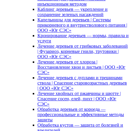
инъекционным методом
Каблинг деревьев — укрепление и
сохранение зеленых насаждений
Капельницы для деревьев | Системы
прикорневого и внутристволового питания |
ООО «Юг СЭС»
Кронирование деревьев — нормы, правила и
услуги
Лечение деревьев от грибковых заболеваний
| Фузариоз, корневые гнили, трутовики |
ООО «Юг СЭС»
Лечение деревьев от хлороза |
Восстановление хвои и листьев | ООО «Юг
СЭС»
Лечение деревьев с дуплами и трещинами
ствола | Спасение старовозрастных деревьев
| ООО «Юг СЭС»
Лечение хвойных от ржавчины и шютте |
Спасение сосен, елей, пихт | ООО «Юг
СЭС»
Обработка деревьев от короеда —
профессиональные и эффективные методы
защиты
Обработка кустов — защита от болезней и
вредителей