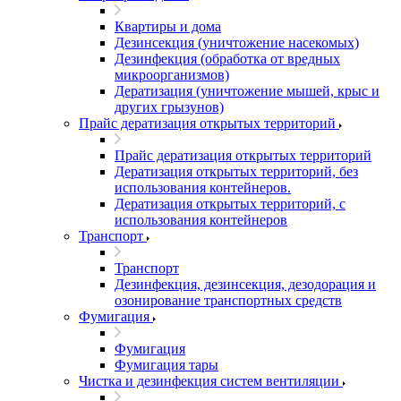
Квартиры и дома
Дезинсекция (уничтожение насекомых)
Дезинфекция (обработка от вредных
микроорганизмов)
Дератизация (уничтожение мышей, крыс и
других грызунов)
Прайс дератизация открытых территорий
Прайс дератизация открытых территорий
Дератизация открытых территорий, без
использования контейнеров.
Дератизация открытых территорий, с
использования контейнеров
Транспорт
Транспорт
Дезинфекция, дезинсекция, дезодорация и
озонирование транспортных средств
Фумигация
Фумигация
Фумигация тары
Чистка и дезинфекция систем вентиляции