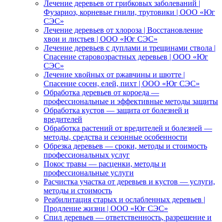
Лечение деревьев от грибковых заболеваний |
Фузариоз, корневые гнили, трутовики | ООО «Юг
СЭС»
Лечение деревьев от хлороза | Восстановление
хвои и листьев | ООО «Юг СЭС»
Лечение деревьев с дуплами и трещинами ствола |
Спасение старовозрастных деревьев | ООО «Юг
СЭС»
Лечение хвойных от ржавчины и шютте |
Спасение сосен, елей, пихт | ООО «Юг СЭС»
Обработка деревьев от короеда —
профессиональные и эффективные методы защиты
Обработка кустов — защита от болезней и
вредителей
Обработка растений от вредителей и болезней —
методы, средства и сезонные особенности
Обрезка деревьев — сроки, методы и стоимость
профессиональных услуг
Покос травы — расценки, методы и
профессиональные услуги
Расчистка участка от деревьев и кустов — услуги,
методы и стоимость
Реабилитация старых и ослабленных деревьев |
Продление жизни | ООО «Юг СЭС»
Спил деревьев — ответственность, разрешение и