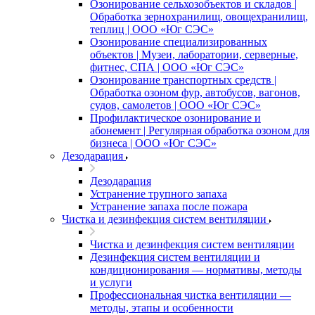
Озонирование сельхозобъектов и складов |
Обработка зернохранилищ, овощехранилищ,
теплиц | ООО «Юг СЭС»
Озонирование специализированных
объектов | Музеи, лаборатории, серверные,
фитнес, СПА | ООО «Юг СЭС»
Озонирование транспортных средств |
Обработка озоном фур, автобусов, вагонов,
судов, самолетов | ООО «Юг СЭС»
Профилактическое озонирование и
абонемент | Регулярная обработка озоном для
бизнеса | ООО «Юг СЭС»
Дезодарация
Дезодарация
Устранение трупного запаха
Устранение запаха после пожара
Чистка и дезинфекция систем вентиляции
Чистка и дезинфекция систем вентиляции
Дезинфекция систем вентиляции и
кондиционирования — нормативы, методы
и услуги
Профессиональная чистка вентиляции —
методы, этапы и особенности