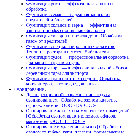
Фумигация риса — эффективная защита и
обработка
Фумигация семян — надежная защита от
вредителей и болезней
Фумигация складов и зерна — эффективная
защита и профессиональная обработка
Фумигация складов и производств | Обработка
газом от вредителей
Фумигация специализированных объектов |
Теплицы, рестораны, музеи, библиотеки
Фумигация судов — профессиональная обработка
для защиты грузов и судна
Фумигация тары — профессиональная обработка
деревянной тары для экспорта
Фумигация транспортных средств | Обработка
контейнеров, вагонов, судов, авто
Озонирование
Дезинфекция и обеззараживание воздуха
озонированием | Обработка озоном квартир,
офисов, клиник | ООО «Юг СЭС»
Озонирование жилых и коммерческих помещений
| Обработка озоном квартир, домов, офисов,
магазинов | ООО «Юг СЭС»
Озонирование и удаление запахов | Обработка
озоном от табака, гари, плесени, формальдегида |