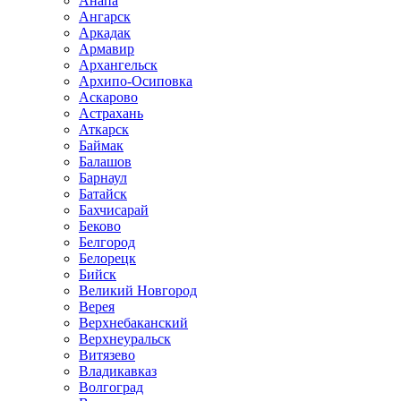
Анапа
Ангарск
Аркадак
Армавир
Архангельск
Архипо-Осиповка
Аскарово
Астрахань
Аткарск
Баймак
Балашов
Барнаул
Батайск
Бахчисарай
Беково
Белгород
Белорецк
Бийск
Великий Новгород
Верея
Верхнебаканский
Верхнеуральск
Витязево
Владикавказ
Волгоград