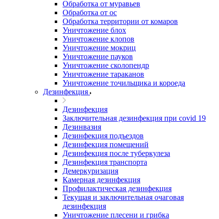
Обработка от муравьев
Обработка от ос
Обработка территории от комаров
Уничтожение блох
Уничтожение клопов
Уничтожение мокриц
Уничтожение пауков
Уничтожение сколопендр
Уничтожение тараканов
Уничтожение точильщика и короеда
Дезинфекция
Дезинфекция
Заключительная дезинфекция при covid 19
Дезинвазия
Дезинфекция подъездов
Дезинфекция помещений
Дезинфекция после туберкулеза
Дезинфекция транспорта
Демеркуризация
Камерная дезинфекция
Профилактическая дезинфекция
Текущая и заключительная очаговая
дезинфекция
Уничтожение плесени и грибка