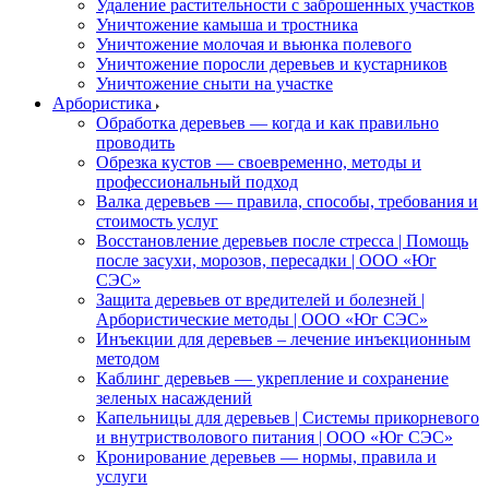
Удаление растительности с заброшенных участков
Уничтожение камыша и тростника
Уничтожение молочая и вьюнка полевого
Уничтожение поросли деревьев и кустарников
Уничтожение сныти на участке
Арбористика
Обработка деревьев — когда и как правильно
проводить
Обрезка кустов — своевременно, методы и
профессиональный подход
Валка деревьев — правила, способы, требования и
стоимость услуг
Восстановление деревьев после стресса | Помощь
после засухи, морозов, пересадки | ООО «Юг
СЭС»
Защита деревьев от вредителей и болезней |
Арбористические методы | ООО «Юг СЭС»
Инъекции для деревьев – лечение инъекционным
методом
Каблинг деревьев — укрепление и сохранение
зеленых насаждений
Капельницы для деревьев | Системы прикорневого
и внутристволового питания | ООО «Юг СЭС»
Кронирование деревьев — нормы, правила и
услуги