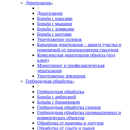
Дератизация
Дератизация
Борьба с крысами
Борьба с мышами
Борьба с хомяками
Борьба с кротами
Уничтожение полевок
Барьерная дератизация – защита участка и
помещений от проникновения грызунов
Комплексная дератизация объекта (под
ключ)
Мониторинг и профилактическая
дератизация
Уничтожение землероек
Гербицидная обработка
Гербицидная обработка
Борьба с амброзией
Борьба с борщевиком
Гербицидная обработка газонов
Гербицидная обработка промышленных и
коммерческих объектов
Обработка от крапивы и лопухов
Обработка от сныти и пырея