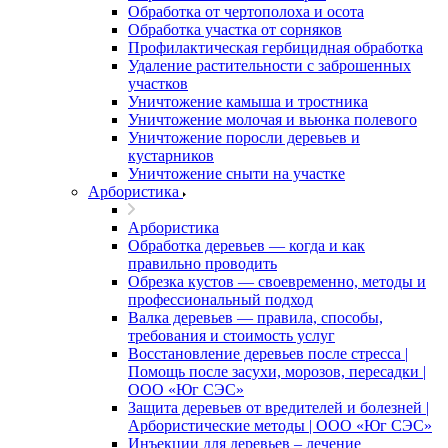
Обработка от чертополоха и осота
Обработка участка от сорняков
Профилактическая гербицидная обработка
Удаление растительности с заброшенных
участков
Уничтожение камыша и тростника
Уничтожение молочая и вьюнка полевого
Уничтожение поросли деревьев и
кустарников
Уничтожение сныти на участке
Арбористика
Арбористика
Обработка деревьев — когда и как
правильно проводить
Обрезка кустов — своевременно, методы и
профессиональный подход
Валка деревьев — правила, способы,
требования и стоимость услуг
Восстановление деревьев после стресса |
Помощь после засухи, морозов, пересадки |
ООО «Юг СЭС»
Защита деревьев от вредителей и болезней |
Арбористические методы | ООО «Юг СЭС»
Инъекции для деревьев – лечение