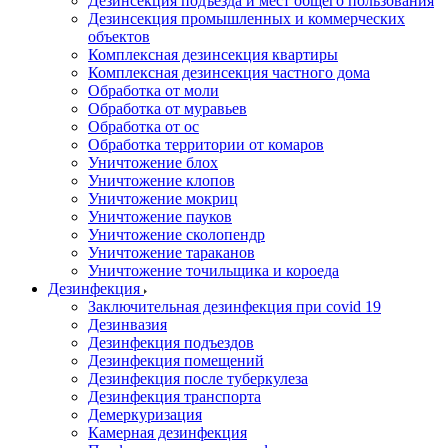
Дезинсекция подъезда и мест общего пользования
Дезинсекция промышленных и коммерческих
объектов
Комплексная дезинсекция квартиры
Комплексная дезинсекция частного дома
Обработка от моли
Обработка от муравьев
Обработка от ос
Обработка территории от комаров
Уничтожение блох
Уничтожение клопов
Уничтожение мокриц
Уничтожение пауков
Уничтожение сколопендр
Уничтожение тараканов
Уничтожение точильщика и короеда
Дезинфекция
Заключительная дезинфекция при covid 19
Дезинвазия
Дезинфекция подъездов
Дезинфекция помещений
Дезинфекция после туберкулеза
Дезинфекция транспорта
Демеркуризация
Камерная дезинфекция