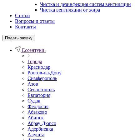
Чистка и дезинфекция систем вентиляции
Чистка вентиляции от жира
Статьи
Вопросы и ответы
Контакты
Подать заявку
Ессентуки
Города
Краснодар
Ростов-на-Дону
Симферополь
Азов
Севастополь
Евпатория
Судак
Феодосия
Абзаково
Абинск
Абрау-Дюрсо
Адербиевка
Алушта