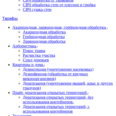
СВЧ обработка от тараканов
СВЧ обработка стен от плесени и грибка
СВЧ сушка стен
Тарифы
Акарицидная, ларвицидная, гербицидная обработки
Акарицидная обработка
Гербицидная обработка
Ларвицидная обработка
Арбористика
Покос травы
Расчистка участка
Спил деревьев
Квартиры и дома
Дезинсекция (уничтожение насекомых)
Дезинфекция (обработка от вредных
микроорганизмов)
Дератизация (уничтожение мышей, крыс и других
грызунов)
Прайс дератизация открытых территорий
Дератизация открытых территорий, без
использования контейнеров.
Дератизация открытых территорий, с
использования контейнеров
Транспорт