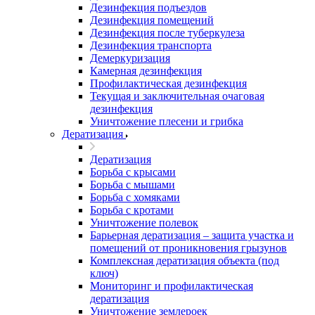
Дезинфекция подъездов
Дезинфекция помещений
Дезинфекция после туберкулеза
Дезинфекция транспорта
Демеркуризация
Камерная дезинфекция
Профилактическая дезинфекция
Текущая и заключительная очаговая
дезинфекция
Уничтожение плесени и грибка
Дератизация
Дератизация
Борьба с крысами
Борьба с мышами
Борьба с хомяками
Борьба с кротами
Уничтожение полевок
Барьерная дератизация – защита участка и
помещений от проникновения грызунов
Комплексная дератизация объекта (под
ключ)
Мониторинг и профилактическая
дератизация
Уничтожение землероек