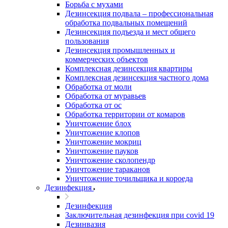
Борьба с мухами
Дезинсекция подвала – профессиональная
обработка подвальных помещений
Дезинсекция подъезда и мест общего
пользования
Дезинсекция промышленных и
коммерческих объектов
Комплексная дезинсекция квартиры
Комплексная дезинсекция частного дома
Обработка от моли
Обработка от муравьев
Обработка от ос
Обработка территории от комаров
Уничтожение блох
Уничтожение клопов
Уничтожение мокриц
Уничтожение пауков
Уничтожение сколопендр
Уничтожение тараканов
Уничтожение точильщика и короеда
Дезинфекция
Дезинфекция
Заключительная дезинфекция при covid 19
Дезинвазия