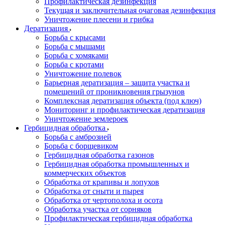
Профилактическая дезинфекция
Текущая и заключительная очаговая дезинфекция
Уничтожение плесени и грибка
Дератизация
Борьба с крысами
Борьба с мышами
Борьба с хомяками
Борьба с кротами
Уничтожение полевок
Барьерная дератизация – защита участка и
помещений от проникновения грызунов
Комплексная дератизация объекта (под ключ)
Мониторинг и профилактическая дератизация
Уничтожение землероек
Гербицидная обработка
Борьба с амброзией
Борьба с борщевиком
Гербицидная обработка газонов
Гербицидная обработка промышленных и
коммерческих объектов
Обработка от крапивы и лопухов
Обработка от сныти и пырея
Обработка от чертополоха и осота
Обработка участка от сорняков
Профилактическая гербицидная обработка