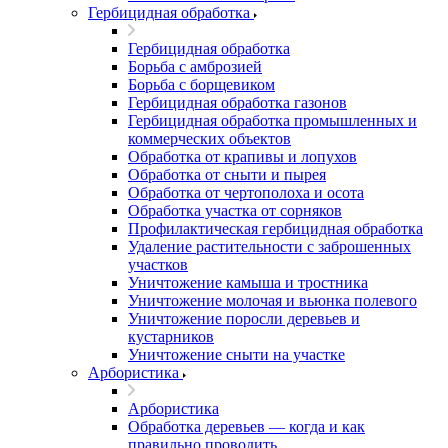
Гербицидная обработка
Гербицидная обработка
Борьба с амброзией
Борьба с борщевиком
Гербицидная обработка газонов
Гербицидная обработка промышленных и
коммерческих объектов
Обработка от крапивы и лопухов
Обработка от сныти и пырея
Обработка от чертополоха и осота
Обработка участка от сорняков
Профилактическая гербицидная обработка
Удаление растительности с заброшенных
участков
Уничтожение камыша и тростника
Уничтожение молочая и вьюнка полевого
Уничтожение поросли деревьев и
кустарников
Уничтожение сныти на участке
Арбористика
Арбористика
Обработка деревьев — когда и как
правильно проводить