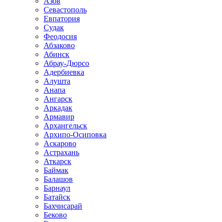
Азов
Севастополь
Евпатория
Судак
Феодосия
Абзаково
Абинск
Абрау-Дюрсо
Адербиевка
Алушта
Анапа
Ангарск
Аркадак
Армавир
Архангельск
Архипо-Осиповка
Аскарово
Астрахань
Аткарск
Баймак
Балашов
Барнаул
Батайск
Бахчисарай
Беково