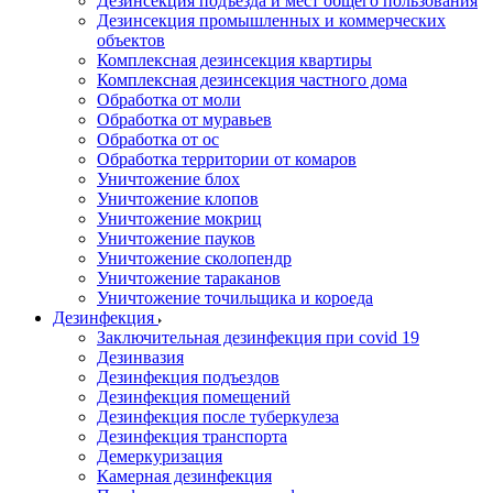
Дезинсекция подъезда и мест общего пользования
Дезинсекция промышленных и коммерческих
объектов
Комплексная дезинсекция квартиры
Комплексная дезинсекция частного дома
Обработка от моли
Обработка от муравьев
Обработка от ос
Обработка территории от комаров
Уничтожение блох
Уничтожение клопов
Уничтожение мокриц
Уничтожение пауков
Уничтожение сколопендр
Уничтожение тараканов
Уничтожение точильщика и короеда
Дезинфекция
Заключительная дезинфекция при covid 19
Дезинвазия
Дезинфекция подъездов
Дезинфекция помещений
Дезинфекция после туберкулеза
Дезинфекция транспорта
Демеркуризация
Камерная дезинфекция