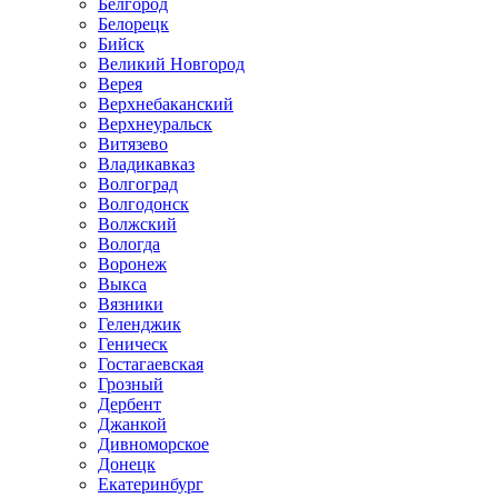
Белгород
Белорецк
Бийск
Великий Новгород
Верея
Верхнебаканский
Верхнеуральск
Витязево
Владикавказ
Волгоград
Волгодонск
Волжский
Вологда
Воронеж
Выкса
Вязники
Геленджик
Геническ
Гостагаевская
Грозный
Дербент
Джанкой
Дивноморское
Донецк
Екатеринбург