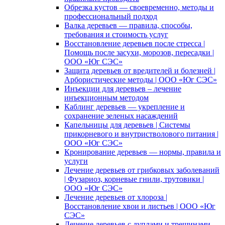
Обрезка кустов — своевременно, методы и
профессиональный подход
Валка деревьев — правила, способы,
требования и стоимость услуг
Восстановление деревьев после стресса |
Помощь после засухи, морозов, пересадки |
ООО «Юг СЭС»
Защита деревьев от вредителей и болезней |
Арбористические методы | ООО «Юг СЭС»
Инъекции для деревьев – лечение
инъекционным методом
Каблинг деревьев — укрепление и
сохранение зеленых насаждений
Капельницы для деревьев | Системы
прикорневого и внутристволового питания |
ООО «Юг СЭС»
Кронирование деревьев — нормы, правила и
услуги
Лечение деревьев от грибковых заболеваний
| Фузариоз, корневые гнили, трутовики |
ООО «Юг СЭС»
Лечение деревьев от хлороза |
Восстановление хвои и листьев | ООО «Юг
СЭС»
Лечение деревьев с дуплами и трещинами