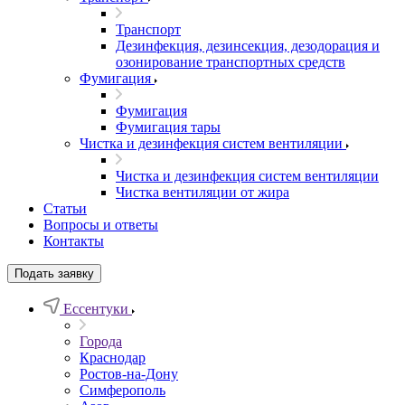
Транспорт
Дезинфекция, дезинсекция, дезодорация и
озонирование транспортных средств
Фумигация
Фумигация
Фумигация тары
Чистка и дезинфекция систем вентиляции
Чистка и дезинфекция систем вентиляции
Чистка вентиляции от жира
Статьи
Вопросы и ответы
Контакты
Подать заявку
Ессентуки
Города
Краснодар
Ростов-на-Дону
Симферополь