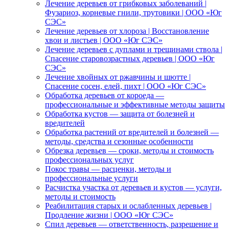
Лечение деревьев от грибковых заболеваний |
Фузариоз, корневые гнили, трутовики | ООО «Юг
СЭС»
Лечение деревьев от хлороза | Восстановление
хвои и листьев | ООО «Юг СЭС»
Лечение деревьев с дуплами и трещинами ствола |
Спасение старовозрастных деревьев | ООО «Юг
СЭС»
Лечение хвойных от ржавчины и шютте |
Спасение сосен, елей, пихт | ООО «Юг СЭС»
Обработка деревьев от короеда —
профессиональные и эффективные методы защиты
Обработка кустов — защита от болезней и
вредителей
Обработка растений от вредителей и болезней —
методы, средства и сезонные особенности
Обрезка деревьев — сроки, методы и стоимость
профессиональных услуг
Покос травы — расценки, методы и
профессиональные услуги
Расчистка участка от деревьев и кустов — услуги,
методы и стоимость
Реабилитация старых и ослабленных деревьев |
Продление жизни | ООО «Юг СЭС»
Спил деревьев — ответственность, разрешение и