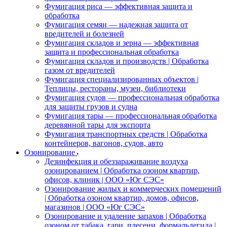
Фумигация риса — эффективная защита и
обработка
Фумигация семян — надежная защита от
вредителей и болезней
Фумигация складов и зерна — эффективная
защита и профессиональная обработка
Фумигация складов и производств | Обработка
газом от вредителей
Фумигация специализированных объектов |
Теплицы, рестораны, музеи, библиотеки
Фумигация судов — профессиональная обработка
для защиты грузов и судна
Фумигация тары — профессиональная обработка
деревянной тары для экспорта
Фумигация транспортных средств | Обработка
контейнеров, вагонов, судов, авто
Озонирование
Дезинфекция и обеззараживание воздуха
озонированием | Обработка озоном квартир,
офисов, клиник | ООО «Юг СЭС»
Озонирование жилых и коммерческих помещений
| Обработка озоном квартир, домов, офисов,
магазинов | ООО «Юг СЭС»
Озонирование и удаление запахов | Обработка
озоном от табака, гари, плесени, формальдегида |