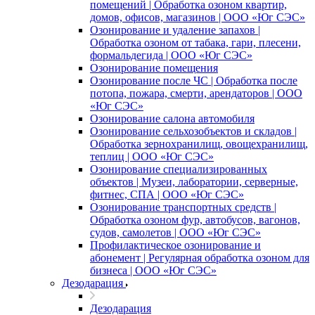
помещений | Обработка озоном квартир,
домов, офисов, магазинов | ООО «Юг СЭС»
Озонирование и удаление запахов |
Обработка озоном от табака, гари, плесени,
формальдегида | ООО «Юг СЭС»
Озонирование помещения
Озонирование после ЧС | Обработка после
потопа, пожара, смерти, арендаторов | ООО
«Юг СЭС»
Озонирование салона автомобиля
Озонирование сельхозобъектов и складов |
Обработка зернохранилищ, овощехранилищ,
теплиц | ООО «Юг СЭС»
Озонирование специализированных
объектов | Музеи, лаборатории, серверные,
фитнес, СПА | ООО «Юг СЭС»
Озонирование транспортных средств |
Обработка озоном фур, автобусов, вагонов,
судов, самолетов | ООО «Юг СЭС»
Профилактическое озонирование и
абонемент | Регулярная обработка озоном для
бизнеса | ООО «Юг СЭС»
Дезодарация
Дезодарация