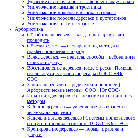
Удаление растительности с заброшенных участков
Уничтожение камыша и тростника
Уничтожение молочая и вьюнка полевого
Уничтожение поросли деревьев и кустарников
Уничтожение сныти на участке
Арбористика
Обработка деревьев — когда и как правильно
проводить
Обрезка кустов — своевременно, методы и
профессиональный подход
Валка деревьев — правила, способы, требования и
стоимость услуг
Восстановление деревьев после стресса | Помощь
после засухи, морозов, пересадки | ООО «Юг
СЭС»
Защита деревьев от вредителей и болезней |
Арбористические методы | ООО «Юг СЭС»
Инъекции для деревьев – лечение инъекционным
методом
Каблинг деревьев — укрепление и сохранение
зеленых насаждений
Капельницы для деревьев | Системы прикорневого
и внутристволового питания | ООО «Юг СЭС»
Кронирование деревьев — нормы, правила и
услуги