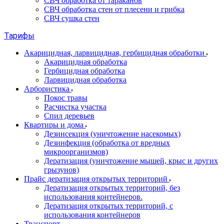
СВЧ обработка от тараканов
СВЧ обработка стен от плесени и грибка
СВЧ сушка стен
Тарифы
Акарицидная, ларвицидная, гербицидная обработки
Акарицидная обработка
Гербицидная обработка
Ларвицидная обработка
Арбористика
Покос травы
Расчистка участка
Спил деревьев
Квартиры и дома
Дезинсекция (уничтожение насекомых)
Дезинфекция (обработка от вредных
микроорганизмов)
Дератизация (уничтожение мышей, крыс и других
грызунов)
Прайс дератизация открытых территорий
Дератизация открытых территорий, без
использования контейнеров.
Дератизация открытых территорий, с
использования контейнеров
Транспорт