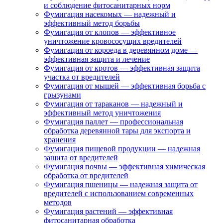
и соблюдение фитосанитарных норм
Фумигация насекомых — надежный и
эффективный метод борьбы
Фумигация от клопов — эффективное
уничтожение кровососущих вредителей
Фумигация от короеда в деревянном доме —
эффективная защита и лечение
Фумигация от кротов — эффективная защита
участка от вредителей
Фумигация от мышей — эффективная борьба с
грызунами
Фумигация от тараканов — надежный и
эффективный метод уничтожения
Фумигация паллет — профессиональная
обработка деревянной тары для экспорта и
хранения
Фумигация пищевой продукции — надежная
защита от вредителей
Фумигация почвы — эффективная химическая
обработка от вредителей
Фумигация пшеницы — надежная защита от
вредителей с использованием современных
методов
Фумигация растений — эффективная
фитосанитарная обработка