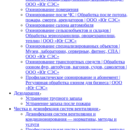
ООО «Юг СЭС»
Озонирование помещения
Озонирование после ЧС | Обработка после потопа,
пожара, смерти, арендаторов | ООО «Юг СЭС»
Озонирование салона автомобиля
Озонирование сельхозобъектов и складов |
Обработка зернохранилищ, овощехранилищ,
теплиц | ООО «Юг СЭС»
Озонирование специализированных объектов |
Музеи, лаборатории, серверные, фитнес, СПА |
ООО «Юг СЭС»
Озонирование транспортных средств | Обработка
озоном фур, автобусов, вагонов, судов, самолетов |
ООО «Юг СЭС»
Профилактическое озонирование и абонемент |
Регулярная обработка озоном для бизнеса | ООО
«Юг СЭС»
Дезодарация
Устранение трупного запаха
Устранение запаха после пожара
Чистка и дезинфекция систем вентиляции
Дезинфекция систем вентиляции и
кондиционирования — нормативы, методы и
услуги
Профессиональная чистка вентиляции — методы,