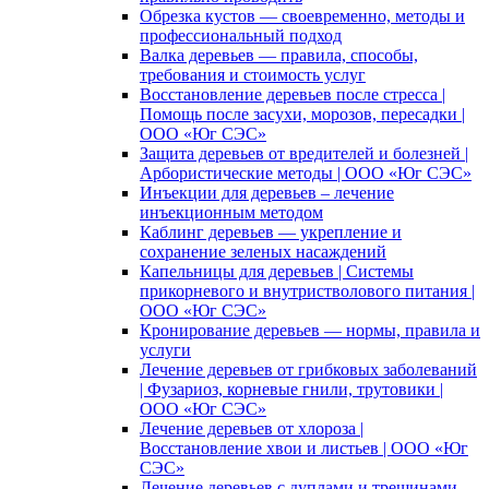
Обрезка кустов — своевременно, методы и
профессиональный подход
Валка деревьев — правила, способы,
требования и стоимость услуг
Восстановление деревьев после стресса |
Помощь после засухи, морозов, пересадки |
ООО «Юг СЭС»
Защита деревьев от вредителей и болезней |
Арбористические методы | ООО «Юг СЭС»
Инъекции для деревьев – лечение
инъекционным методом
Каблинг деревьев — укрепление и
сохранение зеленых насаждений
Капельницы для деревьев | Системы
прикорневого и внутристволового питания |
ООО «Юг СЭС»
Кронирование деревьев — нормы, правила и
услуги
Лечение деревьев от грибковых заболеваний
| Фузариоз, корневые гнили, трутовики |
ООО «Юг СЭС»
Лечение деревьев от хлороза |
Восстановление хвои и листьев | ООО «Юг
СЭС»
Лечение деревьев с дуплами и трещинами