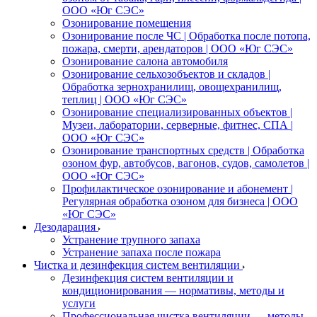
ООО «Юг СЭС»
Озонирование помещения
Озонирование после ЧС | Обработка после потопа,
пожара, смерти, арендаторов | ООО «Юг СЭС»
Озонирование салона автомобиля
Озонирование сельхозобъектов и складов |
Обработка зернохранилищ, овощехранилищ,
теплиц | ООО «Юг СЭС»
Озонирование специализированных объектов |
Музеи, лаборатории, серверные, фитнес, СПА |
ООО «Юг СЭС»
Озонирование транспортных средств | Обработка
озоном фур, автобусов, вагонов, судов, самолетов |
ООО «Юг СЭС»
Профилактическое озонирование и абонемент |
Регулярная обработка озоном для бизнеса | ООО
«Юг СЭС»
Дезодарация
Устранение трупного запаха
Устранение запаха после пожара
Чистка и дезинфекция систем вентиляции
Дезинфекция систем вентиляции и
кондиционирования — нормативы, методы и
услуги
Профессиональная чистка вентиляции — методы,