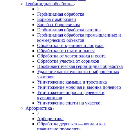
Гербицидная обработка
Гербицидная обработка
Борьба с амброзией
Борьба с борщевиком
Гербицидная обработка газонов
Гербицидная обработка промышленных и
коммерческих объектов
Обработка от крапивы и лопухов
Обработка от сныти и пырея
Обработка от чертополоха и осота
Обработка участка от сорняков
Профилактическая гербицидная обработка
Удаление растительности с заброшенных
участков
Уничтожение камыша и тростника
Уничтожение молочая и вьюнка полевого
Уничтожение поросли деревьев и
кустарников
Уничтожение сныти на участке
Арбористика
Арбористика
Обработка деревьев — когда и как
правильно проводить