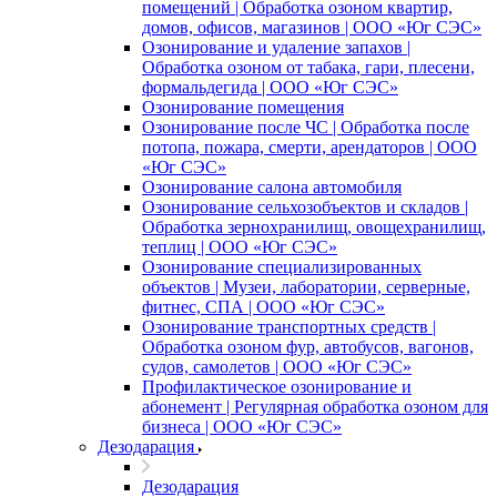
помещений | Обработка озоном квартир,
домов, офисов, магазинов | ООО «Юг СЭС»
Озонирование и удаление запахов |
Обработка озоном от табака, гари, плесени,
формальдегида | ООО «Юг СЭС»
Озонирование помещения
Озонирование после ЧС | Обработка после
потопа, пожара, смерти, арендаторов | ООО
«Юг СЭС»
Озонирование салона автомобиля
Озонирование сельхозобъектов и складов |
Обработка зернохранилищ, овощехранилищ,
теплиц | ООО «Юг СЭС»
Озонирование специализированных
объектов | Музеи, лаборатории, серверные,
фитнес, СПА | ООО «Юг СЭС»
Озонирование транспортных средств |
Обработка озоном фур, автобусов, вагонов,
судов, самолетов | ООО «Юг СЭС»
Профилактическое озонирование и
абонемент | Регулярная обработка озоном для
бизнеса | ООО «Юг СЭС»
Дезодарация
Дезодарация