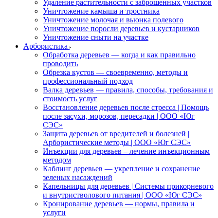
Удаление растительности с заброшенных участков
Уничтожение камыша и тростника
Уничтожение молочая и вьюнка полевого
Уничтожение поросли деревьев и кустарников
Уничтожение сныти на участке
Арбористика
Обработка деревьев — когда и как правильно
проводить
Обрезка кустов — своевременно, методы и
профессиональный подход
Валка деревьев — правила, способы, требования и
стоимость услуг
Восстановление деревьев после стресса | Помощь
после засухи, морозов, пересадки | ООО «Юг
СЭС»
Защита деревьев от вредителей и болезней |
Арбористические методы | ООО «Юг СЭС»
Инъекции для деревьев – лечение инъекционным
методом
Каблинг деревьев — укрепление и сохранение
зеленых насаждений
Капельницы для деревьев | Системы прикорневого
и внутристволового питания | ООО «Юг СЭС»
Кронирование деревьев — нормы, правила и
услуги