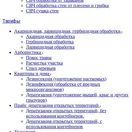
СВЧ обработка от тараканов
СВЧ обработка стен от плесени и грибка
СВЧ сушка стен
Тарифы
Акарицидная, ларвицидная, гербицидная обработки
Акарицидная обработка
Гербицидная обработка
Ларвицидная обработка
Арбористика
Покос травы
Расчистка участка
Спил деревьев
Квартиры и дома
Дезинсекция (уничтожение насекомых)
Дезинфекция (обработка от вредных
микроорганизмов)
Дератизация (уничтожение мышей, крыс и других
грызунов)
Прайс дератизация открытых территорий
Дератизация открытых территорий, без
использования контейнеров.
Дератизация открытых территорий, с
использования контейнеров
Транспорт