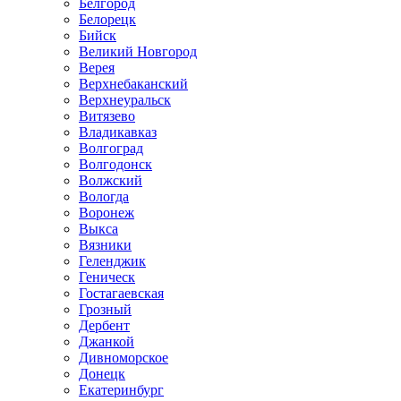
Белгород
Белорецк
Бийск
Великий Новгород
Верея
Верхнебаканский
Верхнеуральск
Витязево
Владикавказ
Волгоград
Волгодонск
Волжский
Вологда
Воронеж
Выкса
Вязники
Геленджик
Геническ
Гостагаевская
Грозный
Дербент
Джанкой
Дивноморское
Донецк
Екатеринбург