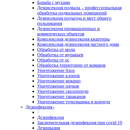
Борьба с мухами
Дезинсекция подвала – профессиональная
обработка подвальных помещений
Дезинсекция подъезда и мест общего
пользования
Дезинсекция промышленных и
коммерческих объектов
Комплексная дезинсекция квартиры
Комплексная дезинсекция частного дома
Обработка от моли
Обработка от муравьев
Обработка от ос
Обработка территории от комаров
Уничтожение блох
Уничтожение клопов
Уничтожение мокриц
Уничтожение пауков
Уничтожение сколопендр
Уничтожение тараканов
Уничтожение точильщика и короеда
Дезинфекция
Дезинфекция
Заключительная дезинфекция при covid 19
Дезинвазия