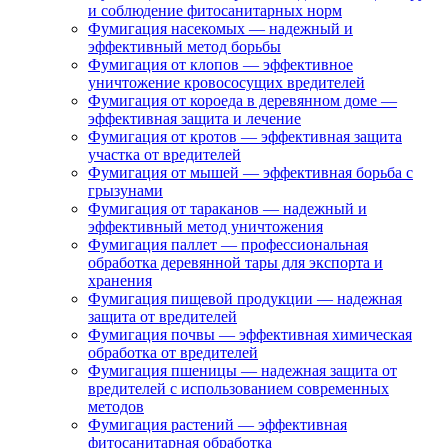
и соблюдение фитосанитарных норм
Фумигация насекомых — надежный и
эффективный метод борьбы
Фумигация от клопов — эффективное
уничтожение кровососущих вредителей
Фумигация от короеда в деревянном доме —
эффективная защита и лечение
Фумигация от кротов — эффективная защита
участка от вредителей
Фумигация от мышей — эффективная борьба с
грызунами
Фумигация от тараканов — надежный и
эффективный метод уничтожения
Фумигация паллет — профессиональная
обработка деревянной тары для экспорта и
хранения
Фумигация пищевой продукции — надежная
защита от вредителей
Фумигация почвы — эффективная химическая
обработка от вредителей
Фумигация пшеницы — надежная защита от
вредителей с использованием современных
методов
Фумигация растений — эффективная
фитосанитарная обработка