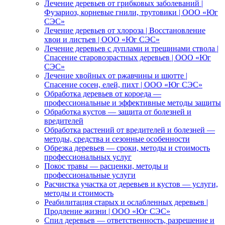
Лечение деревьев от грибковых заболеваний |
Фузариоз, корневые гнили, трутовики | ООО «Юг
СЭС»
Лечение деревьев от хлороза | Восстановление
хвои и листьев | ООО «Юг СЭС»
Лечение деревьев с дуплами и трещинами ствола |
Спасение старовозрастных деревьев | ООО «Юг
СЭС»
Лечение хвойных от ржавчины и шютте |
Спасение сосен, елей, пихт | ООО «Юг СЭС»
Обработка деревьев от короеда —
профессиональные и эффективные методы защиты
Обработка кустов — защита от болезней и
вредителей
Обработка растений от вредителей и болезней —
методы, средства и сезонные особенности
Обрезка деревьев — сроки, методы и стоимость
профессиональных услуг
Покос травы — расценки, методы и
профессиональные услуги
Расчистка участка от деревьев и кустов — услуги,
методы и стоимость
Реабилитация старых и ослабленных деревьев |
Продление жизни | ООО «Юг СЭС»
Спил деревьев — ответственность, разрешение и