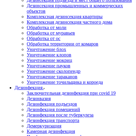
Дезинсекция подъезда и мест общего пользования
Дезинсекция промышленных и коммерческих
объектов
Комплексная дезинсекция квартиры
Комплексная дезинсекция частного дома
Обработка от моли
Обработка от муравьев
Обработка от ос
Обработка территории от комаров
Уничтожение блох
Уничтожение клопов
Уничтожение мокриц
Уничтожение пауков
Уничтожение сколопендр
Уничтожение тараканов
Уничтожение точильщика и короеда
Дезинфекция
Заключительная дезинфекция при covid 19
Дезинвазия
Дезинфекция подъездов
Дезинфекция помещений
Дезинфекция после туберкулеза
Дезинфекция транспорта
Демеркуризация
Камерная дезинфекция