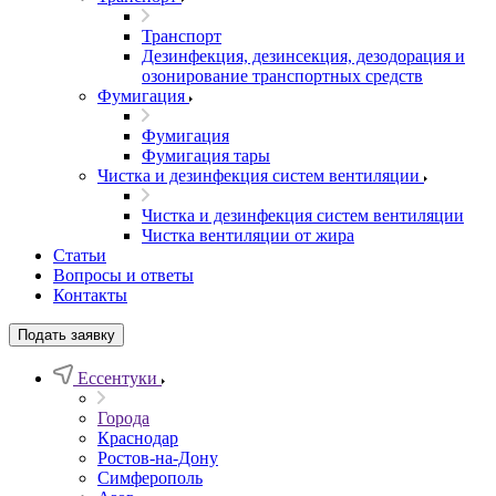
Транспорт
Дезинфекция, дезинсекция, дезодорация и
озонирование транспортных средств
Фумигация
Фумигация
Фумигация тары
Чистка и дезинфекция систем вентиляции
Чистка и дезинфекция систем вентиляции
Чистка вентиляции от жира
Статьи
Вопросы и ответы
Контакты
Подать заявку
Ессентуки
Города
Краснодар
Ростов-на-Дону
Симферополь