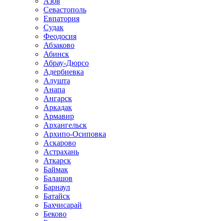
Азов
Севастополь
Евпатория
Судак
Феодосия
Абзаково
Абинск
Абрау-Дюрсо
Адербиевка
Алушта
Анапа
Ангарск
Аркадак
Армавир
Архангельск
Архипо-Осиповка
Аскарово
Астрахань
Аткарск
Баймак
Балашов
Барнаул
Батайск
Бахчисарай
Беково