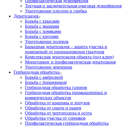
Профилактическая дезинфекция
Текущая и заключительная очаговая дезинфекция
Уничтожение плесени и грибка
Дератизация
Борьба с крысами
Борьба с мышами
Борьба с хомяками
Борьба с кротами
Уничтожение полевок
Барьерная дератизация – защита участка и
помещений от проникновения грызунов
Комплексная дератизация объекта (под ключ)
Мониторинг и профилактическая дератизация
Уничтожение землероек
Гербицидная обработка
Борьба с амброзией
Борьба с борщевиком
Гербицидная обработка газонов
Гербицидная обработка промышленных и
коммерческих объектов
Обработка от крапивы и лопухов
Обработка от сныти и пырея
Обработка от чертополоха и осота
Обработка участка от сорняков
Профилактическая гербицидная обработка