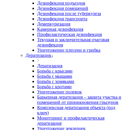
Дезинфекция подъездов
Дезинфекция помещений
Дезинфекция после туберкулеза
Дезинфекция транспорта
Демеркуризация
Камерная дезинфекция
Профилактическая дезинфекция
Текущая и заключительная очаговая
дезинфекция
Уничтожение плесени и грибка
Дератизация
Дератизация
Борьба с крысами
Борьба с мышами
Борьба с хомяками
Борьба с кротами
Уничтожение полевок
Барьерная дератизация – защита участка и
помещений от проникновения грызунов
Комплексная дератизация объекта (под
ключ)
Мониторинг и профилактическая
дератизация
Уничтожение землероек