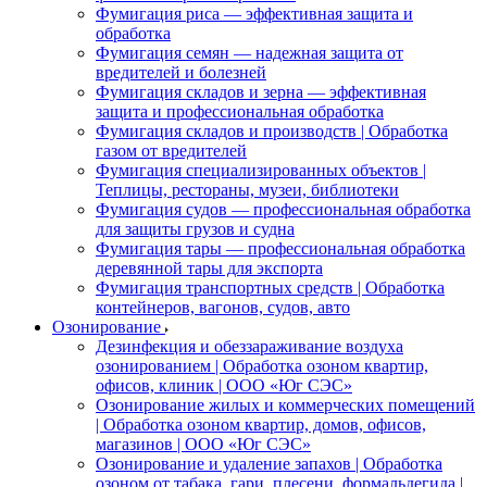
Фумигация риса — эффективная защита и
обработка
Фумигация семян — надежная защита от
вредителей и болезней
Фумигация складов и зерна — эффективная
защита и профессиональная обработка
Фумигация складов и производств | Обработка
газом от вредителей
Фумигация специализированных объектов |
Теплицы, рестораны, музеи, библиотеки
Фумигация судов — профессиональная обработка
для защиты грузов и судна
Фумигация тары — профессиональная обработка
деревянной тары для экспорта
Фумигация транспортных средств | Обработка
контейнеров, вагонов, судов, авто
Озонирование
Дезинфекция и обеззараживание воздуха
озонированием | Обработка озоном квартир,
офисов, клиник | ООО «Юг СЭС»
Озонирование жилых и коммерческих помещений
| Обработка озоном квартир, домов, офисов,
магазинов | ООО «Юг СЭС»
Озонирование и удаление запахов | Обработка
озоном от табака, гари, плесени, формальдегида |