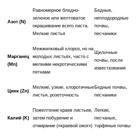
Равномерное бледно-
Бедные,
зеленое или желтоватое
неплодородные
Азот (N)
окрашивание всего листа.
почвы,
Мелкие листья
песчаники
Межжилковый хлороз, но на
Щелочные
Марганец
молодых листьях, часто с
почвы, после
(Mn)
мелкими некротическими
известкования
пятнами
Мелкие, узкие, хлоротичные
Бедные почвы,
Цинк (Zn)
листья, розеточность
песчаники
Пожелтение краев листьев,
Легкие,
Калий (K)
затем побурение и
песчаные,
отмирание («краевой ожог»)
торфяные почвы