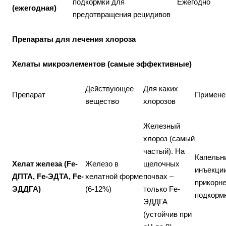
подкормки для
Ежегодно
(ежегодная)
предотвращения рецидивов
Препараты для лечения хлороза
Хелаты микроэлементов (самые эффективные)
Действующее
Для каких
Препарат
Примене
вещество
хлорозов
Железный
хлороз (самый
частый). На
Капельн
Хелат железа (Fe-
Железо в
щелочных
инъекции
ДПТА, Fe-ЭДТА, Fe-
хелатной форме
почвах –
прикорн
ЭДДГА)
(6-12%)
только Fe-
подкорм
ЭДДГА
(устойчив при