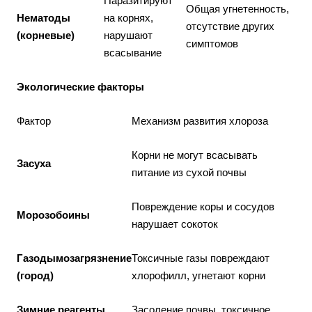
Паразитируют
Общая угнетенность,
Нематоды
на корнях,
отсутствие других
(корневые)
нарушают
симптомов
всасывание
Экологические факторы
Фактор
Механизм развития хлороза
Корни не могут всасывать
Засуха
питание из сухой почвы
Повреждение коры и сосудов
Морозобоины
нарушает сокоток
Газодымозагрязнение
Токсичные газы повреждают
(город)
хлорофилл, угнетают корни
Зимние реагенты
Засоление почвы, токсичное