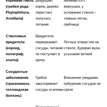
Корневая гниль
разрушает
начинается с
(грибки рода
корни, дерево
верхушки, у
Phytophthora,
перестает
основания ствола –
Armillaria)
получать
темные пятна,
питание
грибница
Стволовые
Вредители
вредители
перекрывают
Летные отверстия на
(короед,
сосуды, питание
стволе, буровая мука,
полиграф,
не поступает в
усыхание ветвей
златка)
крону
Сосудистые
заболевания
Грибок
Внезапное увядание,
(трахеомикоз,
закупоривает
побурение сосудов на
голландская
сосуды ксилемы
срезе
болезнь)