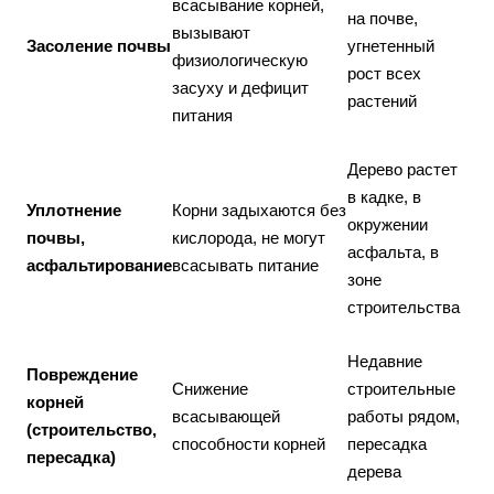
всасывание корней,
на почве,
вызывают
Засоление почвы
угнетенный
физиологическую
рост всех
засуху и дефицит
растений
питания
Дерево растет
в кадке, в
Уплотнение
Корни задыхаются без
окружении
почвы,
кислорода, не могут
асфальта, в
асфальтирование
всасывать питание
зоне
строительства
Недавние
Повреждение
Снижение
строительные
корней
всасывающей
работы рядом,
(строительство,
способности корней
пересадка
пересадка)
дерева