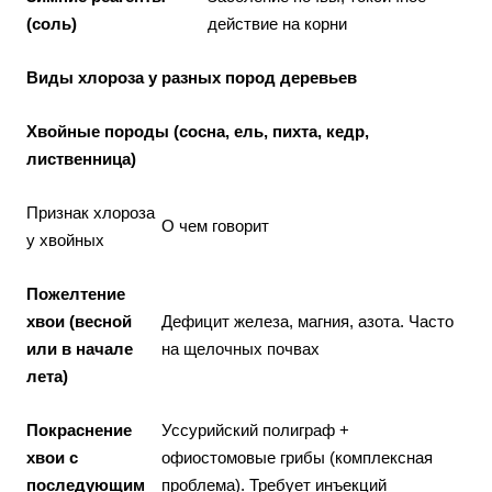
(соль)
действие на корни
Виды хлороза у разных пород деревьев
Хвойные породы (сосна, ель, пихта, кедр,
лиственница)
Признак хлороза
О чем говорит
у хвойных
Пожелтение
хвои (весной
Дефицит железа, магния, азота. Часто
или в начале
на щелочных почвах
лета)
Покраснение
Уссурийский полиграф +
хвои с
офиостомовые грибы (комплексная
последующим
проблема). Требует инъекций