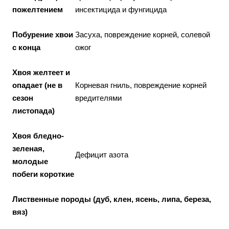
пожелтением
инсектицида и фунгицида
Побурение хвои
Засуха, повреждение корней, солевой
с конца
ожог
Хвоя желтеет и
опадает (не в
Корневая гниль, повреждение корней
сезон
вредителями
листопада)
Хвоя бледно-
зеленая,
Дефицит азота
молодые
побеги короткие
Лиственные породы (дуб, клен, ясень, липа, береза,
вяз)