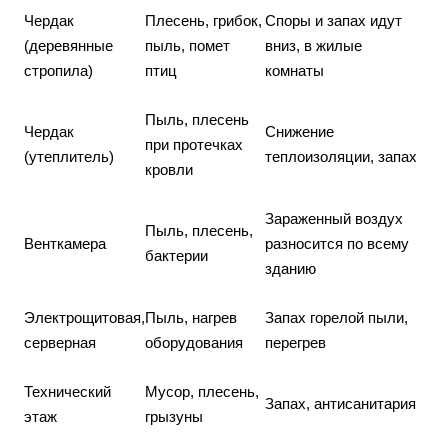
Чердак
Плесень, грибок,
Споры и запах идут
(деревянные
пыль, помет
вниз, в жилые
стропила)
птиц
комнаты
Пыль, плесень
Чердак
Снижение
при протечках
(утеплитель)
теплоизоляции, запах
кровли
Зараженный воздух
Пыль, плесень,
Венткамера
разносится по всему
бактерии
зданию
Электрощитовая,
Пыль, нагрев
Запах горелой пыли,
серверная
оборудования
перегрев
Технический
Мусор, плесень,
Запах, антисанитария
этаж
грызуны