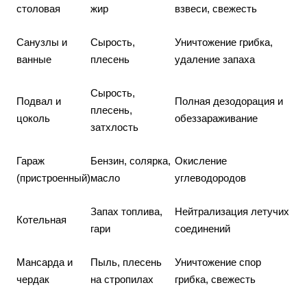
столовая
жир
взвеси, свежесть
Санузлы и
Сырость,
Уничтожение грибка,
ванные
плесень
удаление запаха
Сырость,
Подвал и
Полная дезодорация и
плесень,
цоколь
обеззараживание
затхлость
Гараж
Бензин, солярка,
Окисление
(пристроенный)
масло
углеводородов
Запах топлива,
Нейтрализация летучих
Котельная
гари
соединений
Мансарда и
Пыль, плесень
Уничтожение спор
чердак
на стропилах
грибка, свежесть