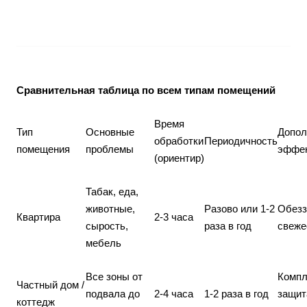
Сравнительная таблица по всем типам помещений
Время
Тип
Основные
Допол
обработки
Периодичность
помещения
проблемы
эффе
(ориентир)
Табак, еда,
животные,
Разово или 1-2
Обезз
Квартира
2-3 часа
сырость,
раза в год
свеже
мебель
Все зоны от
Компл
Частный дом /
подвала до
2-4 часа
1-2 раза в год
защит
коттедж