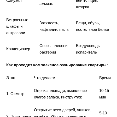
Санузел
вентиляция,
аммиак
шторка
Встроенные
Затхлость,
Вещи, обувь,
шкафы и
нафталин, пыль
постельное белье
антресоли
Споры плесени,
Воздуховоды,
Кондиционер
бактерии
испаритель
Как проходит комплексное озонирование квартиры:
Этап
Что делаем
Время
Оценка площади, выявление
10-15
1. Осмотр
очагов запаха, инструктаж
мин
Открытие всех дверей, ящиков,
5-10
2. Подготовка
шкафов. Уборка продуктов и