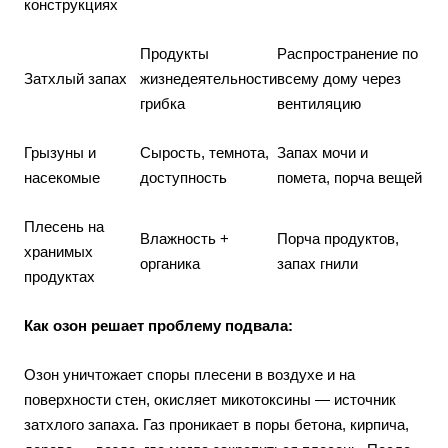
конструкциях
Продукты
Распространение по
Затхлый запах
жизнедеятельности
всему дому через
грибка
вентиляцию
Грызуны и
Сырость, темнота,
Запах мочи и
насекомые
доступность
помета, порча вещей
Плесень на
Влажность +
Порча продуктов,
хранимых
органика
запах гнили
продуктах
Как озон решает проблему подвала:
Озон уничтожает споры плесени в воздухе и на
поверхности стен, окисляет микотоксины — источник
затхлого запаха. Газ проникает в поры бетона, кирпича,