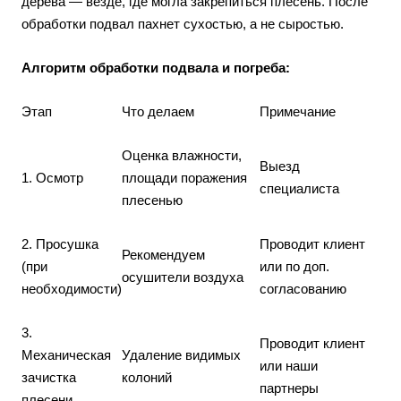
дерева — везде, где могла закрепиться плесень. После
обработки подвал пахнет сухостью, а не сыростью.
Алгоритм обработки подвала и погреба:
Этап
Что делаем
Примечание
Оценка влажности,
Выезд
1. Осмотр
площади поражения
специалиста
плесенью
2. Просушка
Проводит клиент
Рекомендуем
(при
или по доп.
осушители воздуха
необходимости)
согласованию
3.
Проводит клиент
Механическая
Удаление видимых
или наши
зачистка
колоний
партнеры
плесени