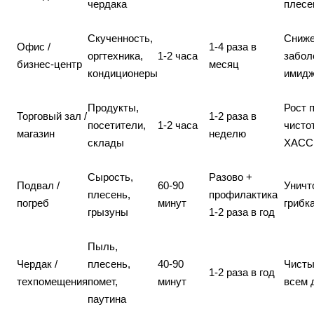
чердака
плесе
Скученность,
Сниж
Офис /
1-4 раза в
оргтехника,
1-2 часа
забол
бизнес-центр
месяц
кондиционеры
имид
Продукты,
Рост 
Торговый зал /
1-2 раза в
посетители,
1-2 часа
чисто
магазин
неделю
склады
ХАСС
Сырость,
Разово +
Подвал /
60-90
Уничт
плесень,
профилактика
погреб
минут
грибк
грызуны
1-2 раза в год
Пыль,
Чердак /
плесень,
40-90
Чисты
1-2 раза в год
техпомещения
помет,
минут
всем 
паутина