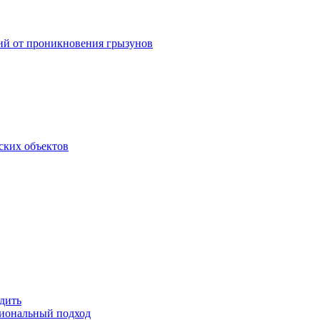
ний от проникновения грызунов
ских объектов
дить
сиональный подход