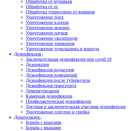
Обработка от муравьев
Обработка от ос
Обработка территории от комаров
Уничтожение блох
Уничтожение клопов
Уничтожение мокриц
Уничтожение пауков
Уничтожение сколопендр
Уничтожение тараканов
Уничтожение точильщика и короеда
Дезинфекция
Заключительная дезинфекция при covid 19
Дезинвазия
Дезинфекция подъездов
Дезинфекция помещений
Дезинфекция после туберкулеза
Дезинфекция транспорта
Демеркуризация
Камерная дезинфекция
Профилактическая дезинфекция
Текущая и заключительная очаговая дезинфекция
Уничтожение плесени и грибка
Дератизация
Борьба с крысами
Борьба с мышами