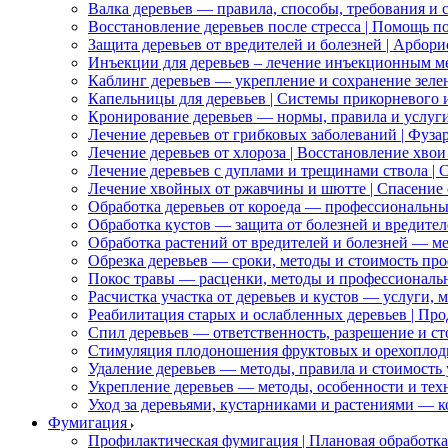
Валка деревьев — правила, способы, требования и 
Восстановление деревьев после стресса | Помощь п
Защита деревьев от вредителей и болезней | Арбо
Инъекции для деревьев – лечение инъекционным м
Каблинг деревьев — укрепление и сохранение зел
Капельницы для деревьев | Системы прикорневого
Кронирование деревьев — нормы, правила и услуг
Лечение деревьев от грибковых заболеваний | Фуз
Лечение деревьев от хлороза | Восстановление хво
Лечение деревьев с дуплами и трещинами ствола |
Лечение хвойных от ржавчины и шютте | Спасение 
Обработка деревьев от короеда — профессиональн
Обработка кустов — защита от болезней и вредител
Обработка растений от вредителей и болезней — ме
Обрезка деревьев — сроки, методы и стоимость пр
Покос травы — расценки, методы и профессиональ
Расчистка участка от деревьев и кустов — услуги, 
Реабилитация старых и ослабленных деревьев | П
Спил деревьев — ответственность, разрешение и ст
Стимуляция плодоношения фруктовых и орехоплод
Удаление деревьев — методы, правила и стоимость 
Укрепление деревьев — методы, особенности и тех
Уход за деревьями, кустарниками и растениями — 
Фумигация
Профилактическая фумигация | Плановая обработка 