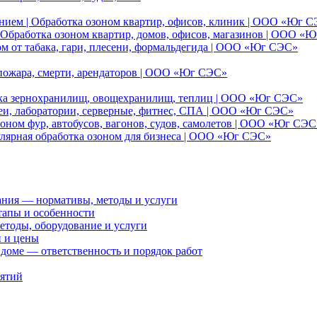
нием | Обработка озоном квартир, офисов, клиник | ООО «Юг 
Обработка озоном квартир, домов, офисов, магазинов | ООО «
ом от табака, гари, плесени, формальдегида | ООО «Юг СЭС»
 пожара, смерти, арендаторов | ООО «Юг СЭС»
отка зернохранилищ, овощехранилищ, теплиц | ООО «Юг СЭС»
еи, лаборатории, серверные, фитнес, СПА | ООО «Юг СЭС»
оном фур, автобусов, вагонов, судов, самолетов | ООО «Юг СЭС
улярная обработка озоном для бизнеса | ООО «Юг СЭС»
ания — нормативы, методы и услуги
тапы и особенности
етоды, оборудование и услуги
и и цены
доме — ответственность и порядок работ
иятий