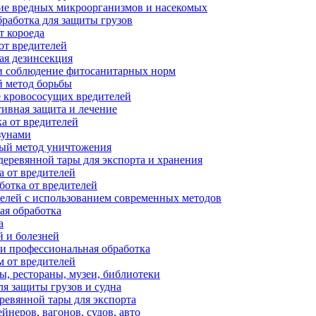
е вредных микроорганизмов и насекомых
работка для защиты грузов
т короеда
от вредителей
ая дезинсекция
и соблюдение фитосанитарных норм
 метод борьбы
 кровососущих вредителей
ивная защита и лечение
а от вредителей
зунами
ый метод уничтожения
еревянной тары для экспорта и хранения
 от вредителей
отка от вредителей
елей с использованием современных методов
ая обработка
а
 и болезней
и профессиональная обработка
м от вредителей
, рестораны, музеи, библиотеки
я защиты грузов и судна
ревянной тары для экспорта
йнеров, вагонов, судов, авто