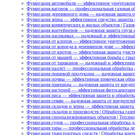
Фумигация автомобиля — эффективное уничтожени
Фумигация вагонов — профессиональная газовая об
Фумигация деревянного дома — надежная защита о
Фумигация зерна — эффективное средство защиты 
Фумигация коммерческих и жилых объектов | Газов
Фумигация контейнеров — надежная защита груза 
Фумигация насекомых — надежный и эффективный
Фумигация от клопов — эффективное уничтожение
Фумигация от короеда в деревянном доме — эффект
Фумигация от кротов — эффективная защита участк
Фумигация от мышей — эффективная борьба с гры
Фумигация от тараканов — надежный и эффективн
Фумигация паллет — профессиональная обработка д
Фумигация пищевой продукции — надежная защита
Фумигация почвы — эффективная химическая обраб
Фумигация пшеницы — надежная защита от вредит
Фумигация растений — эффективная фитосанитарн
Фумигация риса — эффективная защита и обработк
Фумигация семян — надежная защита от вредителей
Фумигация складов и зерна — эффективная защита 
Фумигация складов и производств | Обработка газо
Фумигация специализированных объектов | Теплицы
Фумигация судов — профессиональная обработка дл
Фумигация тары — профессиональная обработка де
Фумигация транспортных средств | Обработка конте