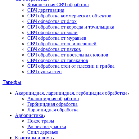
Комплексная СВЧ обработка
СВЧ дератизация
СВЧ обработка коммерческих объектов
СВЧ обработка от блох
СВЧ обработка от короеда и точильщика
СВЧ обработка от моли
СВЧ обработка от муравьев
СВЧ обработка от ос и шершней
СВЧ обработка от пауков
СВЧ обработка от постельных клопов
СВЧ обработка от тараканов
СВЧ обработка стен от плесени и грибка
СВЧ сушка стен
Тарифы
Акарицидная, ларвицидная, гербицидная обработки
Акарицидная обработка
Гербицидная обработка
Ларвицидная обработка
Арбористика
Покос травы
Расчистка участка
Спил деревьев
Квартиры и дома