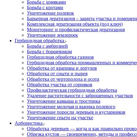
Борьба с хомяками
Борьба с кротами
Уничтожение полевок
Барьерная дератизация – защита участка и помеще
Комплексная дератизация объекта (под ключ)
Мониторинг и профилактическая дератизация
Уничтожение землероек
Гербицидная обработка
Борьба с амброзией
Борьба с борщевиком
Гербицидная обработка газонов
Гербицидная обработка промышленных и коммерче
Обработка от крапивы и лопухов
Обработка от сныти и пырея
Обработка от чертополоха и осота
Обработка участка от сорняков
Профилактическая гербицидная обработка
Удаление растительности с заброшенных участков
Уничтожение камыша и тростника
Уничтожение молочая и вьюнка полевого
Уничтожение поросли деревьев и кустарников
Уничтожение сныти на участке
Арбористика
Обработка деревьев — когда и как правильно прово
Обрезка кустов — своевременно, методы и профес