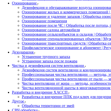
Озонирование
Дезинфекция и обеззараживание воздуха озонирова
Озонирование жилых и коммерческих помещений | 
Озонирование и удаление запахов | Обработка озон
Озонирование помещения
Озонирование после ЧС | Обработка после потопа,
Озонирование салона автомобиля
Озонирование сельхозобъектов и складов | Обраб
Озонирование специализированных объектов | Муз
Озонирование транспортных средств | Обработка оз
Профилактическое озонирование и абонемент | Рег
Дезодарация
Устранение трупного запаха
Устранение запаха после пожара
Чистка и дезинфекция систем вентиляции
Дезинфекция систем вентиляции и кондициониров
Профессиональная чистка вентиляции — методы, э
Профессиональная чистка вентиляции от пыли — м
Чистка вентиляции от жира — методы, особенност
Чистка вентиляционной шахты в многоквартирном 
Разработка и внедрение ХАССП
Разработка и внедрение ППК под ключ для предпр
Другое
Обработка территории от змей
СВЧ обработка