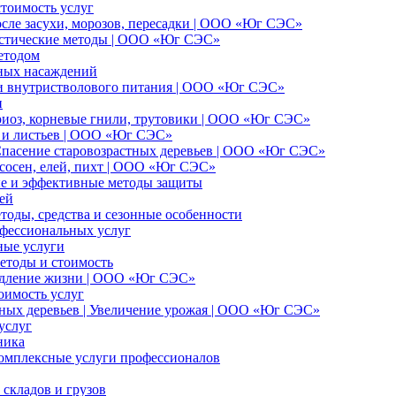
стоимость услуг
осле засухи, морозов, пересадки | ООО «Юг СЭС»
ристические методы | ООО «Юг СЭС»
етодом
еных насаждений
 и внутристволового питания | ООО «Юг СЭС»
и
ариоз, корневые гнили, трутовики | ООО «Юг СЭС»
и и листьев | ООО «Юг СЭС»
 Спасение старовозрастных деревьев | ООО «Юг СЭС»
сосен, елей, пихт | ООО «Юг СЭС»
ые и эффективные методы защиты
ей
тоды, средства и сезонные особенности
офессиональных услуг
ные услуги
методы и стоимость
родление жизни | ООО «Юг СЭС»
оимость услуг
ных деревьев | Увеличение урожая | ООО «Юг СЭС»
услуг
ника
комплексные услуги профессионалов
складов и грузов