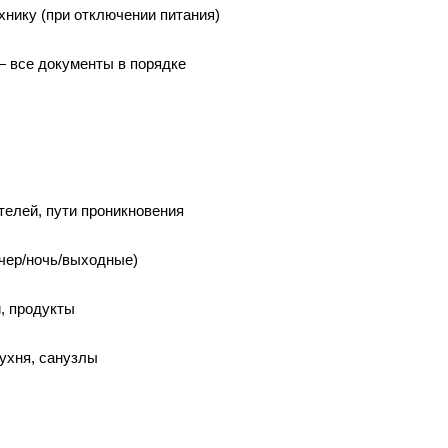
хнику (при отключении питания)
— все документы в порядке
елей, пути проникновения
чер/ночь/выходные)
, продукты
кухня, санузлы