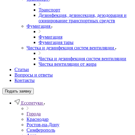
Транспорт
Дезинфекция, дезинсекция, дезодорация и
озонирование транспортных средств
Фумигация
Фумигация
Фумигация тары
Чистка и дезинфекция систем вентиляции
Чистка и дезинфекция систем вентиляции
Чистка вентиляции от жира
Статьи
Вопросы и ответы
Контакты
Подать заявку
Ессентуки
Города
Краснодар
Ростов-на-Дону
Симферополь