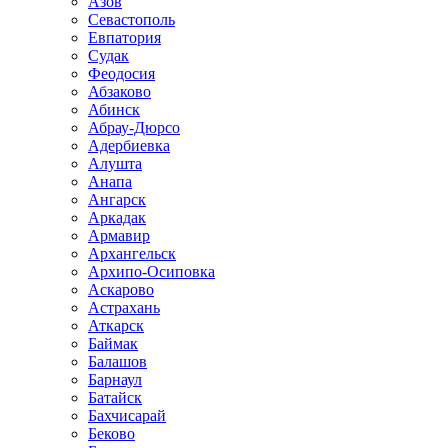
Азов
Севастополь
Евпатория
Судак
Феодосия
Абзаково
Абинск
Абрау-Дюрсо
Адербиевка
Алушта
Анапа
Ангарск
Аркадак
Армавир
Архангельск
Архипо-Осиповка
Аскарово
Астрахань
Аткарск
Баймак
Балашов
Барнаул
Батайск
Бахчисарай
Беково