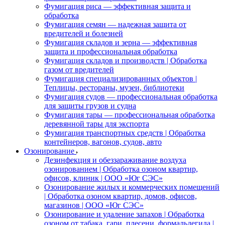
Фумигация риса — эффективная защита и
обработка
Фумигация семян — надежная защита от
вредителей и болезней
Фумигация складов и зерна — эффективная
защита и профессиональная обработка
Фумигация складов и производств | Обработка
газом от вредителей
Фумигация специализированных объектов |
Теплицы, рестораны, музеи, библиотеки
Фумигация судов — профессиональная обработка
для защиты грузов и судна
Фумигация тары — профессиональная обработка
деревянной тары для экспорта
Фумигация транспортных средств | Обработка
контейнеров, вагонов, судов, авто
Озонирование
Дезинфекция и обеззараживание воздуха
озонированием | Обработка озоном квартир,
офисов, клиник | ООО «Юг СЭС»
Озонирование жилых и коммерческих помещений
| Обработка озоном квартир, домов, офисов,
магазинов | ООО «Юг СЭС»
Озонирование и удаление запахов | Обработка
озоном от табака, гари, плесени, формальдегида |