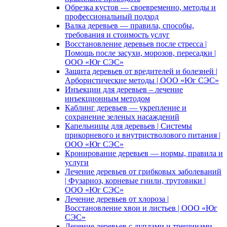
Обрезка кустов — своевременно, методы и
профессиональный подход
Валка деревьев — правила, способы,
требования и стоимость услуг
Восстановление деревьев после стресса |
Помощь после засухи, морозов, пересадки |
ООО «Юг СЭС»
Защита деревьев от вредителей и болезней |
Арбористические методы | ООО «Юг СЭС»
Инъекции для деревьев – лечение
инъекционным методом
Каблинг деревьев — укрепление и
сохранение зеленых насаждений
Капельницы для деревьев | Системы
прикорневого и внутристволового питания |
ООО «Юг СЭС»
Кронирование деревьев — нормы, правила и
услуги
Лечение деревьев от грибковых заболеваний
| Фузариоз, корневые гнили, трутовики |
ООО «Юг СЭС»
Лечение деревьев от хлороза |
Восстановление хвои и листьев | ООО «Юг
СЭС»
Лечение деревьев с дуплами и трещинами