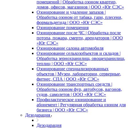
помещений | Обработка озоном квартир,
домов, офисов, магазинов | ООО «Юг СЭС»
Озонирование и удаление запахов |
Обработка озоном от табака, гари, плесени,
формальдегида | ООО «Юг СЭС»
Озонирование помещения
Озонирование после ЧС | Обработка после
потопа, пожара, смерти, арендаторов | ООО
«Юг СЭС»
Озонирование салона автомобиля
Озонирование сельхозобъектов и складов |
Обработка зернохранилищ, овощехранилищ,
теплиц | ООО «Юг СЭС»
Озонирование специализированных
объектов | Музеи, лаборатории, серверные,
фитнес, СПА | ООО «Юг СЭС»
Озонирование транспортных средств |
Обработка озоном фур, автобусов, вагонов,
судов, самолетов | ООО «Юг СЭС»
Профилактическое озонирование и
абонемент | Регулярная обработка озоном для
бизнеса | ООО «Юг СЭС»
Дезодарация
Дезодарация