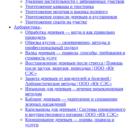
Удаление растительности с заброшенных участков
Уничтожение камыша и тростника
Уничтожение молочая и вьюнка полевого
Уничтожение поросли деревьев и кустарников
Уничтожение сныти на участке
Арбористика
Обработка деревьев — когда и как правильно
проводить
Обрезка кустов — своевременно, методы и
профессиональный подход
Валка деревьев — правила, способы, требования и
стоимость услуг
Восстановление деревьев после стресса | Помощь
после засухи, морозов, пересадки | ООО «Юг
СЭС»
Защита деревьев от вредителей и болезней |
Арбористические методы | ООО «Юг СЭС»
Инъекции для деревьев – лечение инъекционным
методом
Каблинг деревьев — укрепление и сохранение
зеленых насаждений
Капельницы для деревьев | Системы прикорневого
и внутристволового питания | ООО «Юг СЭС»
Кронирование деревьев — нормы, правила и
услуги