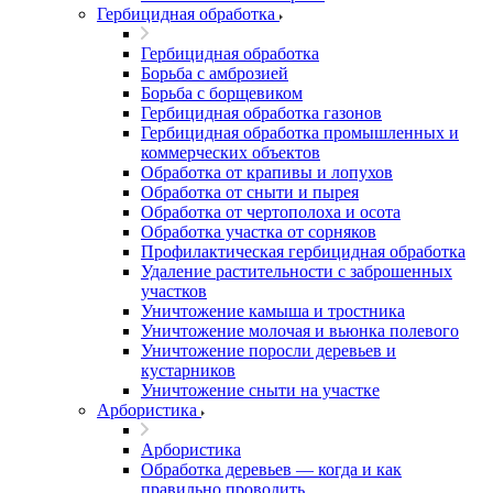
Гербицидная обработка
Гербицидная обработка
Борьба с амброзией
Борьба с борщевиком
Гербицидная обработка газонов
Гербицидная обработка промышленных и
коммерческих объектов
Обработка от крапивы и лопухов
Обработка от сныти и пырея
Обработка от чертополоха и осота
Обработка участка от сорняков
Профилактическая гербицидная обработка
Удаление растительности с заброшенных
участков
Уничтожение камыша и тростника
Уничтожение молочая и вьюнка полевого
Уничтожение поросли деревьев и
кустарников
Уничтожение сныти на участке
Арбористика
Арбористика
Обработка деревьев — когда и как
правильно проводить