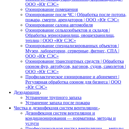
ООО «Юг СЭС»
Озонирование помещения
Озонирование после ЧС | Обработка после потопа,
пожара, смерти, арендаторов | ООО «Юг СЭС»
Озонирование салона автомобиля
Озонирование сельхозобъектов и складов |
Обработка зернохранилищ, овощехранилищ,
теплиц | ООО «Юг СЭС»
Озонирование специализированных объектов |
Музеи, лаборатории, серверные, фитнес, СПА |
ООО «Юг СЭС»
Озонирование транспортных средств | Обработка
озоном фур, автобусов, вагонов, судов, самолетов |
ООО «Юг СЭС»
Профилактическое озонирование и абонемент |
Регулярная обработка озоном для бизнеса | ООО
«Юг СЭС»
Дезодарация
Устранение трупного запаха
Устранение запаха после пожара
Чистка и дезинфекция систем вентиляции
Дезинфекция систем вентиляции и
кондиционирования — нормативы, методы и
услуги
Профессиональная чистка вентиляции — методы,