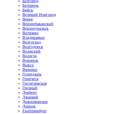
Белгород
Белорецк
Бийск
Великий Новгород
Верея
Верхнебаканский
Верхнеуральск
Витязево
Владикавказ
Волгоград
Волгодонск
Волжский
Вологда
Воронеж
Выкса
Вязники
Геленджик
Геническ
Гостагаевская
Грозный
Дербент
Джанкой
Дивноморское
Донецк
Екатеринбург