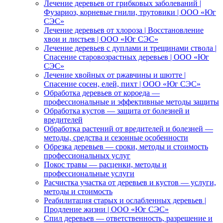
Лечение деревьев от грибковых заболеваний |
Фузариоз, корневые гнили, трутовики | ООО «Юг
СЭС»
Лечение деревьев от хлороза | Восстановление
хвои и листьев | ООО «Юг СЭС»
Лечение деревьев с дуплами и трещинами ствола |
Спасение старовозрастных деревьев | ООО «Юг
СЭС»
Лечение хвойных от ржавчины и шютте |
Спасение сосен, елей, пихт | ООО «Юг СЭС»
Обработка деревьев от короеда —
профессиональные и эффективные методы защиты
Обработка кустов — защита от болезней и
вредителей
Обработка растений от вредителей и болезней —
методы, средства и сезонные особенности
Обрезка деревьев — сроки, методы и стоимость
профессиональных услуг
Покос травы — расценки, методы и
профессиональные услуги
Расчистка участка от деревьев и кустов — услуги,
методы и стоимость
Реабилитация старых и ослабленных деревьев |
Продление жизни | ООО «Юг СЭС»
Спил деревьев — ответственность, разрешение и