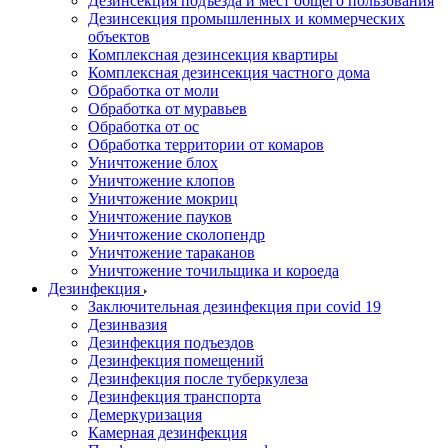
Дезинсекция подъезда и мест общего пользования
Дезинсекция промышленных и коммерческих
объектов
Комплексная дезинсекция квартиры
Комплексная дезинсекция частного дома
Обработка от моли
Обработка от муравьев
Обработка от ос
Обработка территории от комаров
Уничтожение блох
Уничтожение клопов
Уничтожение мокриц
Уничтожение пауков
Уничтожение сколопендр
Уничтожение тараканов
Уничтожение точильщика и короеда
Дезинфекция
Заключительная дезинфекция при covid 19
Дезинвазия
Дезинфекция подъездов
Дезинфекция помещений
Дезинфекция после туберкулеза
Дезинфекция транспорта
Демеркуризация
Камерная дезинфекция