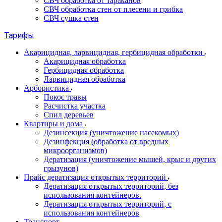
СВЧ обработка от тараканов
СВЧ обработка стен от плесени и грибка
СВЧ сушка стен
Тарифы
Акарицидная, ларвицидная, гербицидная обработки
Акарицидная обработка
Гербицидная обработка
Ларвицидная обработка
Арбористика
Покос травы
Расчистка участка
Спил деревьев
Квартиры и дома
Дезинсекция (уничтожение насекомых)
Дезинфекция (обработка от вредных
микроорганизмов)
Дератизация (уничтожение мышей, крыс и других
грызунов)
Прайс дератизация открытых территорий
Дератизация открытых территорий, без
использования контейнеров.
Дератизация открытых территорий, с
использования контейнеров
Транспорт