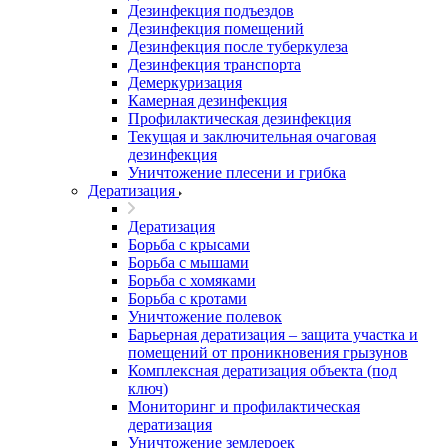
Дезинфекция подъездов
Дезинфекция помещений
Дезинфекция после туберкулеза
Дезинфекция транспорта
Демеркуризация
Камерная дезинфекция
Профилактическая дезинфекция
Текущая и заключительная очаговая
дезинфекция
Уничтожение плесени и грибка
Дератизация
Дератизация
Борьба с крысами
Борьба с мышами
Борьба с хомяками
Борьба с кротами
Уничтожение полевок
Барьерная дератизация – защита участка и
помещений от проникновения грызунов
Комплексная дератизация объекта (под
ключ)
Мониторинг и профилактическая
дератизация
Уничтожение землероек