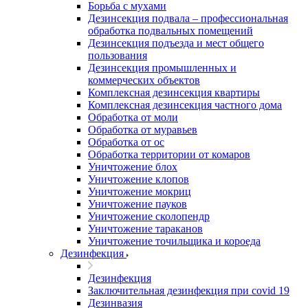
Борьба с мухами
Дезинсекция подвала – профессиональная
обработка подвальных помещений
Дезинсекция подъезда и мест общего
пользования
Дезинсекция промышленных и
коммерческих объектов
Комплексная дезинсекция квартиры
Комплексная дезинсекция частного дома
Обработка от моли
Обработка от муравьев
Обработка от ос
Обработка территории от комаров
Уничтожение блох
Уничтожение клопов
Уничтожение мокриц
Уничтожение пауков
Уничтожение сколопендр
Уничтожение тараканов
Уничтожение точильщика и короеда
Дезинфекция
Дезинфекция
Заключительная дезинфекция при covid 19
Дезинвазия