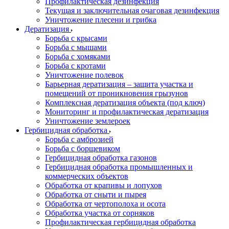
Профилактическая дезинфекция
Текущая и заключительная очаговая дезинфекция
Уничтожение плесени и грибка
Дератизация
Борьба с крысами
Борьба с мышами
Борьба с хомяками
Борьба с кротами
Уничтожение полевок
Барьерная дератизация – защита участка и
помещений от проникновения грызунов
Комплексная дератизация объекта (под ключ)
Мониторинг и профилактическая дератизация
Уничтожение землероек
Гербицидная обработка
Борьба с амброзией
Борьба с борщевиком
Гербицидная обработка газонов
Гербицидная обработка промышленных и
коммерческих объектов
Обработка от крапивы и лопухов
Обработка от сныти и пырея
Обработка от чертополоха и осота
Обработка участка от сорняков
Профилактическая гербицидная обработка