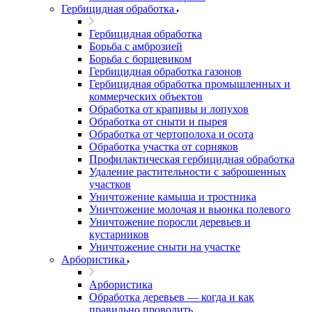
Гербицидная обработка
Гербицидная обработка
Борьба с амброзией
Борьба с борщевиком
Гербицидная обработка газонов
Гербицидная обработка промышленных и
коммерческих объектов
Обработка от крапивы и лопухов
Обработка от сныти и пырея
Обработка от чертополоха и осота
Обработка участка от сорняков
Профилактическая гербицидная обработка
Удаление растительности с заброшенных
участков
Уничтожение камыша и тростника
Уничтожение молочая и вьюнка полевого
Уничтожение поросли деревьев и
кустарников
Уничтожение сныти на участке
Арбористика
Арбористика
Обработка деревьев — когда и как
правильно проводить