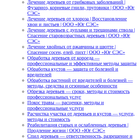
Лечение деревьев от грибковых заболеваний |
Фузариоз, корневые гнили, трутовики | ООО «Юг
СЭС»
Лечение деревьев от хлороза | Восстановление
хвои и листьев | ООО «Юг СЭС»
Лечение деревьев с дуплами и трещинами ствола |
Спасение старовозрастных деревьев | ООО «Юг
СЭС»
Лечение хвойных от ржавчины и шютте |
Спасение сосен, елей, пихт | ООО «Юг СЭС»
Обработка деревьев от короеда —
профессиональные и эффективные методы защиты
Обработка кустов — защита от болезней и
вредителей
Обработка растений от вредителей и болезней —
методы, средства и сезонные особенности
Обрезка деревьев — сроки, методы и стоимость
профессиональных услуг
Покос травы — расценки, методы и
профессиональные услуги
Расчистка участка от деревьев и кустов — услуги,
методы и стоимость
Реабилитация старых и ослабленных деревьев |
Продление жизни | ООО «Юг СЭС»
Спил деревьев — ответственность, разрешение и