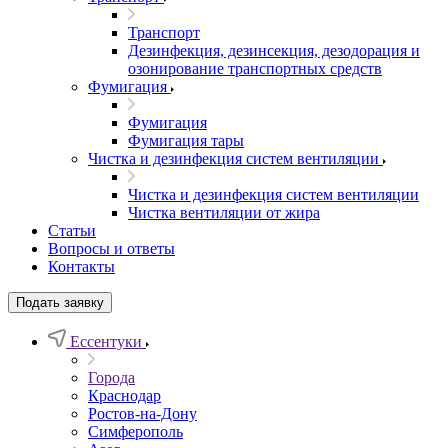
Транспорт
Дезинфекция, дезинсекция, дезодорация и
озонирование транспортных средств
Фумигация
Фумигация
Фумигация тары
Чистка и дезинфекция систем вентиляции
Чистка и дезинфекция систем вентиляции
Чистка вентиляции от жира
Статьи
Вопросы и ответы
Контакты
Подать заявку
Ессентуки
Города
Краснодар
Ростов-на-Дону
Симферополь