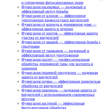
и соблюдение фитосанитарных норм
Фумигация насекомых — надежный и
эффективный метод борьбы
Фумигация от клопов — эффективное
уничтожение кровососущих вредителей
Фумигация от короеда в деревянном доме —
эффективная защита и лечение
Фумигация от кротов — эффективная защита
участка от вредителей
Фумигация от мышей — эффективная борьба с
грызунами
Фумигация от тараканов — надежный и
эффективный метод уничтожения
Фумигация паллет — профессиональная
обработка деревянной тары для экспорта и
хранения
Фумигация пищевой продукции — надежная
защита от вредителей
Фумигация почвы — эффективная химическая
обработка от вредителей
Фумигация пшеницы — надежная защита от
вредителей с использованием современных
методов
Фумигация растений — эффективная
фитосанитарная обработка