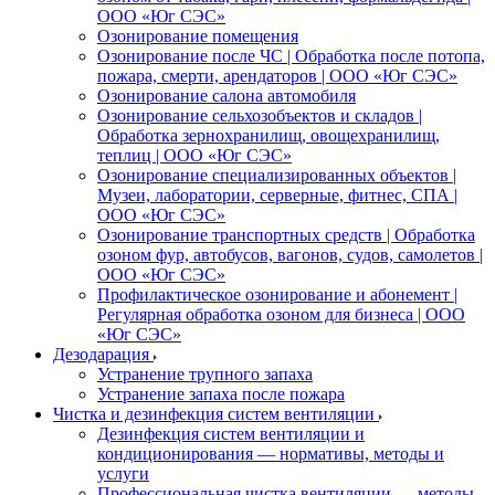
ООО «Юг СЭС»
Озонирование помещения
Озонирование после ЧС | Обработка после потопа,
пожара, смерти, арендаторов | ООО «Юг СЭС»
Озонирование салона автомобиля
Озонирование сельхозобъектов и складов |
Обработка зернохранилищ, овощехранилищ,
теплиц | ООО «Юг СЭС»
Озонирование специализированных объектов |
Музеи, лаборатории, серверные, фитнес, СПА |
ООО «Юг СЭС»
Озонирование транспортных средств | Обработка
озоном фур, автобусов, вагонов, судов, самолетов |
ООО «Юг СЭС»
Профилактическое озонирование и абонемент |
Регулярная обработка озоном для бизнеса | ООО
«Юг СЭС»
Дезодарация
Устранение трупного запаха
Устранение запаха после пожара
Чистка и дезинфекция систем вентиляции
Дезинфекция систем вентиляции и
кондиционирования — нормативы, методы и
услуги
Профессиональная чистка вентиляции — методы,