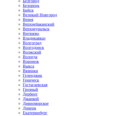
Белгород
Белорецк
Бийск
Великий Новгород
Верея
Верхнебаканский
Верхнеуральск
Витязево
Владикавказ
Волгоград
Волгодонск
Волжский
Вологда
Воронеж
Выкса
Вязники
Геленджик
Геническ
Гостагаевская
Грозный
Дербент
Джанкой
Дивноморское
Донецк
Екатеринбург