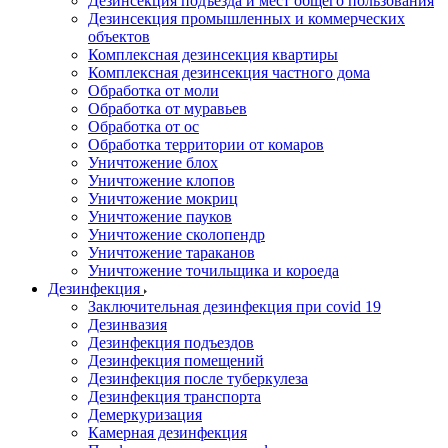
Дезинсекция подъезда и мест общего пользования
Дезинсекция промышленных и коммерческих
объектов
Комплексная дезинсекция квартиры
Комплексная дезинсекция частного дома
Обработка от моли
Обработка от муравьев
Обработка от ос
Обработка территории от комаров
Уничтожение блох
Уничтожение клопов
Уничтожение мокриц
Уничтожение пауков
Уничтожение сколопендр
Уничтожение тараканов
Уничтожение точильщика и короеда
Дезинфекция
Заключительная дезинфекция при covid 19
Дезинвазия
Дезинфекция подъездов
Дезинфекция помещений
Дезинфекция после туберкулеза
Дезинфекция транспорта
Демеркуризация
Камерная дезинфекция