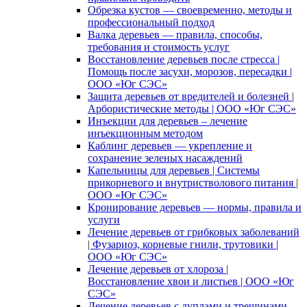
Обрезка кустов — своевременно, методы и
профессиональный подход
Валка деревьев — правила, способы,
требования и стоимость услуг
Восстановление деревьев после стресса |
Помощь после засухи, морозов, пересадки |
ООО «Юг СЭС»
Защита деревьев от вредителей и болезней |
Арбористические методы | ООО «Юг СЭС»
Инъекции для деревьев – лечение
инъекционным методом
Каблинг деревьев — укрепление и
сохранение зеленых насаждений
Капельницы для деревьев | Системы
прикорневого и внутристволового питания |
ООО «Юг СЭС»
Кронирование деревьев — нормы, правила и
услуги
Лечение деревьев от грибковых заболеваний
| Фузариоз, корневые гнили, трутовики |
ООО «Юг СЭС»
Лечение деревьев от хлороза |
Восстановление хвои и листьев | ООО «Юг
СЭС»
Лечение деревьев с дуплами и трещинами