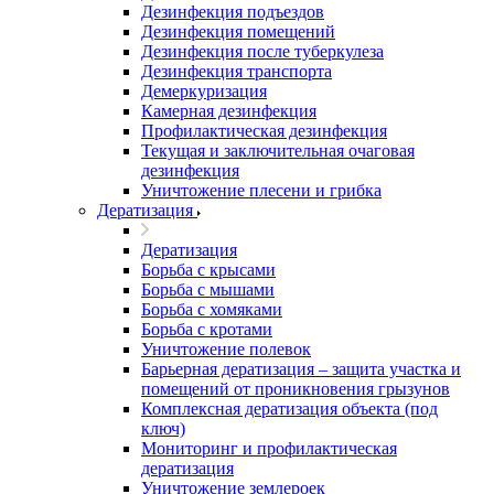
Дезинфекция подъездов
Дезинфекция помещений
Дезинфекция после туберкулеза
Дезинфекция транспорта
Демеркуризация
Камерная дезинфекция
Профилактическая дезинфекция
Текущая и заключительная очаговая
дезинфекция
Уничтожение плесени и грибка
Дератизация
Дератизация
Борьба с крысами
Борьба с мышами
Борьба с хомяками
Борьба с кротами
Уничтожение полевок
Барьерная дератизация – защита участка и
помещений от проникновения грызунов
Комплексная дератизация объекта (под
ключ)
Мониторинг и профилактическая
дератизация
Уничтожение землероек