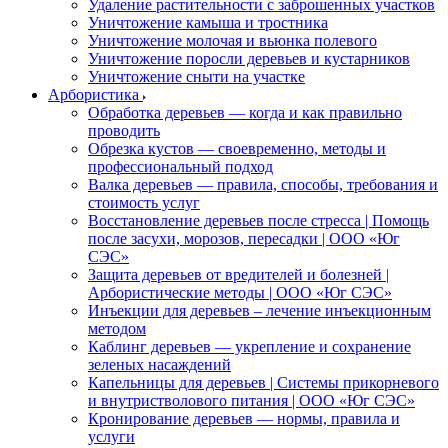
Удаление растительности с заброшенных участков
Уничтожение камыша и тростника
Уничтожение молочая и вьюнка полевого
Уничтожение поросли деревьев и кустарников
Уничтожение сныти на участке
Арбористика
Обработка деревьев — когда и как правильно
проводить
Обрезка кустов — своевременно, методы и
профессиональный подход
Валка деревьев — правила, способы, требования и
стоимость услуг
Восстановление деревьев после стресса | Помощь
после засухи, морозов, пересадки | ООО «Юг
СЭС»
Защита деревьев от вредителей и болезней |
Арбористические методы | ООО «Юг СЭС»
Инъекции для деревьев – лечение инъекционным
методом
Каблинг деревьев — укрепление и сохранение
зеленых насаждений
Капельницы для деревьев | Системы прикорневого
и внутристволового питания | ООО «Юг СЭС»
Кронирование деревьев — нормы, правила и
услуги