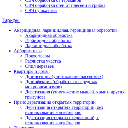
СВЧ обработка от тараканов
СВЧ обработка стен от плесени и грибка
СВЧ сушка стен
Тарифы
Акарицидная, ларвицидная, гербицидная обработки
Акарицидная обработка
Гербицидная обработка
Ларвицидная обработка
Арбористика
Покос травы
Расчистка участка
Спил деревьев
Квартиры и дома
Дезинсекция (уничтожение насекомых)
Дезинфекция (обработка от вредных
микроорганизмов)
Дератизация (уничтожение мышей, крыс и других
грызунов)
Прайс дератизация открытых территорий
Дератизация открытых территорий, без
использования контейнеров.
Дератизация открытых территорий, с
использования контейнеров
Транспорт