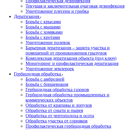
Профилактическая дезинфекция
Текущая и заключительная очаговая дезинфекция
Уничтожение плесени и грибка
Дератизация
Борьба с крысами
Борьба с мышами
Борьба с хомяками
Борьба с кротами
Уничтожение полевок
Барьерная дератизация – защита участка и
помещений от проникновения грызунов
Комплексная дератизация объекта (под ключ)
Мониторинг и профилактическая дератизация
Уничтожение землероек
Гербицидная обработка
Борьба с амброзией
Борьба с борщевиком
Гербицидная обработка газонов
Гербицидная обработка промышленных и
коммерческих объектов
Обработка от крапивы и лопухов
Обработка от сныти и пырея
Обработка от чертополоха и осота
Обработка участка от сорняков
Профилактическая гербицидная обработка