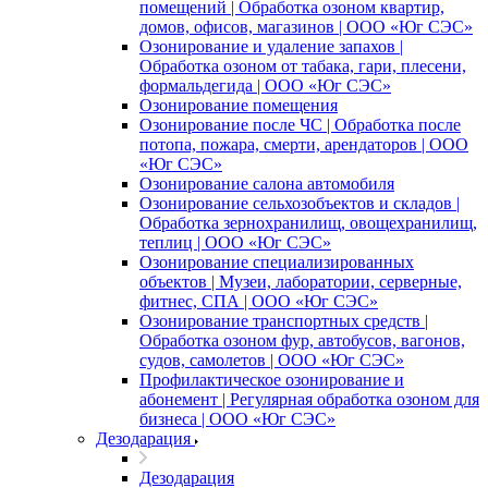
помещений | Обработка озоном квартир,
домов, офисов, магазинов | ООО «Юг СЭС»
Озонирование и удаление запахов |
Обработка озоном от табака, гари, плесени,
формальдегида | ООО «Юг СЭС»
Озонирование помещения
Озонирование после ЧС | Обработка после
потопа, пожара, смерти, арендаторов | ООО
«Юг СЭС»
Озонирование салона автомобиля
Озонирование сельхозобъектов и складов |
Обработка зернохранилищ, овощехранилищ,
теплиц | ООО «Юг СЭС»
Озонирование специализированных
объектов | Музеи, лаборатории, серверные,
фитнес, СПА | ООО «Юг СЭС»
Озонирование транспортных средств |
Обработка озоном фур, автобусов, вагонов,
судов, самолетов | ООО «Юг СЭС»
Профилактическое озонирование и
абонемент | Регулярная обработка озоном для
бизнеса | ООО «Юг СЭС»
Дезодарация
Дезодарация