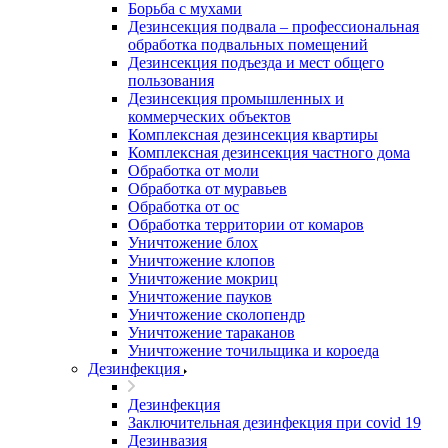
Борьба с мухами
Дезинсекция подвала – профессиональная
обработка подвальных помещений
Дезинсекция подъезда и мест общего
пользования
Дезинсекция промышленных и
коммерческих объектов
Комплексная дезинсекция квартиры
Комплексная дезинсекция частного дома
Обработка от моли
Обработка от муравьев
Обработка от ос
Обработка территории от комаров
Уничтожение блох
Уничтожение клопов
Уничтожение мокриц
Уничтожение пауков
Уничтожение сколопендр
Уничтожение тараканов
Уничтожение точильщика и короеда
Дезинфекция
Дезинфекция
Заключительная дезинфекция при covid 19
Дезинвазия