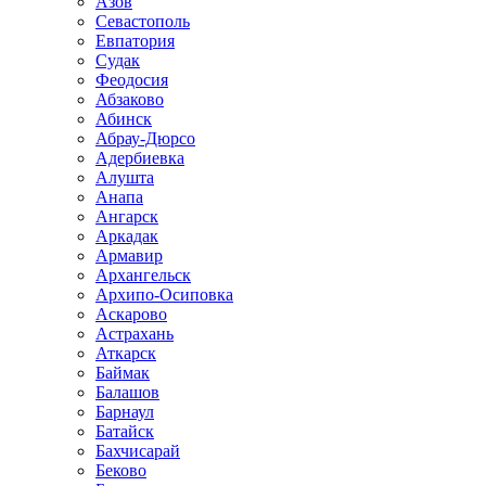
Азов
Севастополь
Евпатория
Судак
Феодосия
Абзаково
Абинск
Абрау-Дюрсо
Адербиевка
Алушта
Анапа
Ангарск
Аркадак
Армавир
Архангельск
Архипо-Осиповка
Аскарово
Астрахань
Аткарск
Баймак
Балашов
Барнаул
Батайск
Бахчисарай
Беково