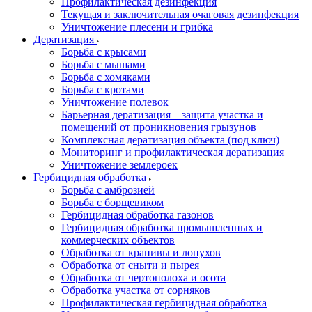
Профилактическая дезинфекция
Текущая и заключительная очаговая дезинфекция
Уничтожение плесени и грибка
Дератизация
Борьба с крысами
Борьба с мышами
Борьба с хомяками
Борьба с кротами
Уничтожение полевок
Барьерная дератизация – защита участка и
помещений от проникновения грызунов
Комплексная дератизация объекта (под ключ)
Мониторинг и профилактическая дератизация
Уничтожение землероек
Гербицидная обработка
Борьба с амброзией
Борьба с борщевиком
Гербицидная обработка газонов
Гербицидная обработка промышленных и
коммерческих объектов
Обработка от крапивы и лопухов
Обработка от сныти и пырея
Обработка от чертополоха и осота
Обработка участка от сорняков
Профилактическая гербицидная обработка