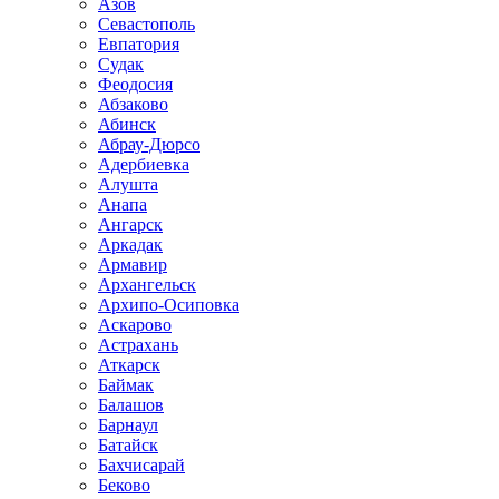
Азов
Севастополь
Евпатория
Судак
Феодосия
Абзаково
Абинск
Абрау-Дюрсо
Адербиевка
Алушта
Анапа
Ангарск
Аркадак
Армавир
Архангельск
Архипо-Осиповка
Аскарово
Астрахань
Аткарск
Баймак
Балашов
Барнаул
Батайск
Бахчисарай
Беково