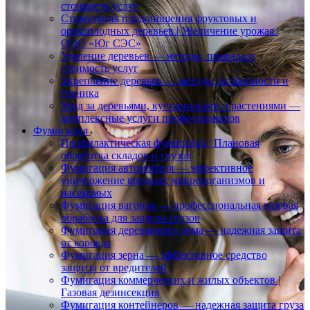
стоимость услуг
Стимуляция плодоношения фруктовых и
орехоплодных деревьев | Увеличение урожая |
ООО «Юг СЭС»
Удаление деревьев — методы, правила и
стоимость услуг
Укрепление деревьев — методы, особенности и
техника
Уход за деревьями, кустарниками и растениями —
комплексные услуги профессионалов
Фумигация
Профилактическая фумигация | Плановая
обработка складов и грузов
Фумигация автомобиля — эффективное
уничтожение вредных микроорганизмов и
насекомых
Фумигация вагонов — профессиональная газовая
обработка для защиты грузов
Фумигация деревянного дома — надежная защита
от короеда
Фумигация зерна — эффективное средство
защиты от вредителей
Фумигация коммерческих и жилых объектов |
Газовая дезинсекция
Фумигация контейнеров — надежная защита груза