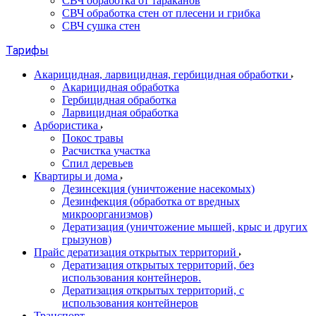
СВЧ обработка от тараканов
СВЧ обработка стен от плесени и грибка
СВЧ сушка стен
Тарифы
Акарицидная, ларвицидная, гербицидная обработки
Акарицидная обработка
Гербицидная обработка
Ларвицидная обработка
Арбористика
Покос травы
Расчистка участка
Спил деревьев
Квартиры и дома
Дезинсекция (уничтожение насекомых)
Дезинфекция (обработка от вредных
микроорганизмов)
Дератизация (уничтожение мышей, крыс и других
грызунов)
Прайс дератизация открытых территорий
Дератизация открытых территорий, без
использования контейнеров.
Дератизация открытых территорий, с
использования контейнеров
Транспорт