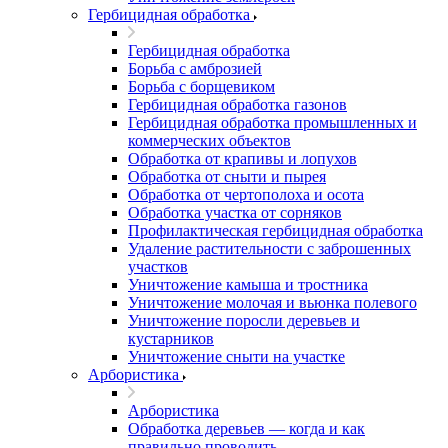
Гербицидная обработка
Гербицидная обработка
Борьба с амброзией
Борьба с борщевиком
Гербицидная обработка газонов
Гербицидная обработка промышленных и
коммерческих объектов
Обработка от крапивы и лопухов
Обработка от сныти и пырея
Обработка от чертополоха и осота
Обработка участка от сорняков
Профилактическая гербицидная обработка
Удаление растительности с заброшенных
участков
Уничтожение камыша и тростника
Уничтожение молочая и вьюнка полевого
Уничтожение поросли деревьев и
кустарников
Уничтожение сныти на участке
Арбористика
Арбористика
Обработка деревьев — когда и как
правильно проводить