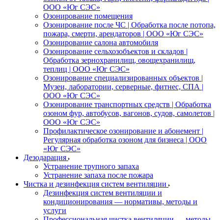
ООО «Юг СЭС»
Озонирование помещения
Озонирование после ЧС | Обработка после потопа,
пожара, смерти, арендаторов | ООО «Юг СЭС»
Озонирование салона автомобиля
Озонирование сельхозобъектов и складов |
Обработка зернохранилищ, овощехранилищ,
теплиц | ООО «Юг СЭС»
Озонирование специализированных объектов |
Музеи, лаборатории, серверные, фитнес, СПА |
ООО «Юг СЭС»
Озонирование транспортных средств | Обработка
озоном фур, автобусов, вагонов, судов, самолетов |
ООО «Юг СЭС»
Профилактическое озонирование и абонемент |
Регулярная обработка озоном для бизнеса | ООО
«Юг СЭС»
Дезодарация
Устранение трупного запаха
Устранение запаха после пожара
Чистка и дезинфекция систем вентиляции
Дезинфекция систем вентиляции и
кондиционирования — нормативы, методы и
услуги
Профессиональная чистка вентиляции — методы,