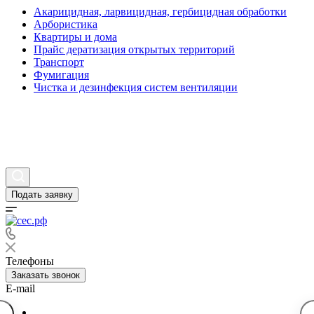
Акарицидная, ларвицидная, гербицидная обработки
Арбористика
Квартиры и дома
Прайс дератизация открытых территорий
Транспорт
Фумигация
Чистка и дезинфекция систем вентиляции
Статьи
Вопросы и ответы
Контакты
Подать заявку
Телефоны
Заказать звонок
E-mail