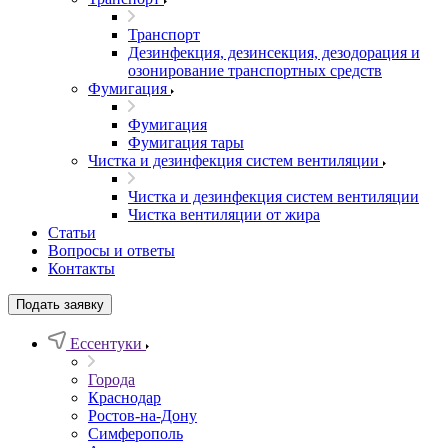
Транспорт
Дезинфекция, дезинсекция, дезодорация и
озонирование транспортных средств
Фумигация
Фумигация
Фумигация тары
Чистка и дезинфекция систем вентиляции
Чистка и дезинфекция систем вентиляции
Чистка вентиляции от жира
Статьи
Вопросы и ответы
Контакты
Подать заявку
Ессентуки
Города
Краснодар
Ростов-на-Дону
Симферополь