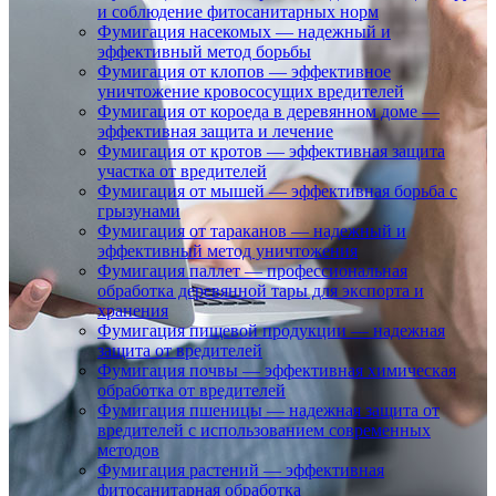
и соблюдение фитосанитарных норм
Фумигация насекомых — надежный и
эффективный метод борьбы
Фумигация от клопов — эффективное
уничтожение кровососущих вредителей
Фумигация от короеда в деревянном доме —
эффективная защита и лечение
Фумигация от кротов — эффективная защита
участка от вредителей
Фумигация от мышей — эффективная борьба с
грызунами
Фумигация от тараканов — надежный и
эффективный метод уничтожения
Фумигация паллет — профессиональная
обработка деревянной тары для экспорта и
хранения
Фумигация пищевой продукции — надежная
защита от вредителей
Фумигация почвы — эффективная химическая
обработка от вредителей
Фумигация пшеницы — надежная защита от
вредителей с использованием современных
методов
Фумигация растений — эффективная
фитосанитарная обработка