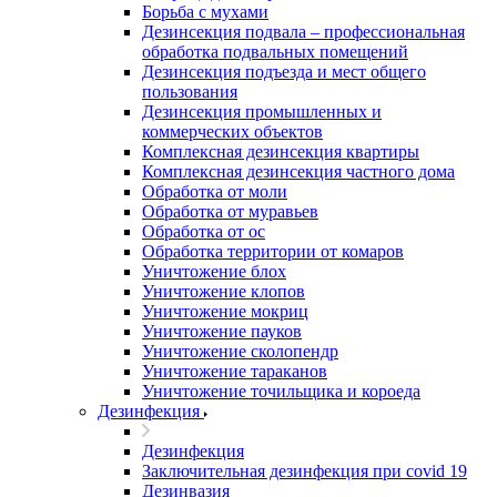
Борьба с мухами
Дезинсекция подвала – профессиональная
обработка подвальных помещений
Дезинсекция подъезда и мест общего
пользования
Дезинсекция промышленных и
коммерческих объектов
Комплексная дезинсекция квартиры
Комплексная дезинсекция частного дома
Обработка от моли
Обработка от муравьев
Обработка от ос
Обработка территории от комаров
Уничтожение блох
Уничтожение клопов
Уничтожение мокриц
Уничтожение пауков
Уничтожение сколопендр
Уничтожение тараканов
Уничтожение точильщика и короеда
Дезинфекция
Дезинфекция
Заключительная дезинфекция при covid 19
Дезинвазия