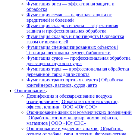
Фумигация риса — эффективная защита и
обработка
Фумигация семян — надежная защита от
вредителей и болезней
Фумигация складов и зерна — эффективная
защита и профессиональная обработка
Фумигация складов и производств | Обработка
газом от вредителей
Фумигация специализированных объектов |
Теплицы, рестораны, музеи, библиотеки
Фумигация судов — профессиональная обработка
для защиты грузов и судна
Фумигация тары — профессиональная обработка
деревянной тары для экспорта
Фумигация транспортных средств | Обработка
контейнеров, вагонов, судов, авто
Озонирование
Дезинфекция и обеззараживание воздуха
озонированием | Обработка озоном квартир,
офисов, клиник | ООО «Юг СЭС»
Озонирование жилых и коммерческих помещений
| Обработка озоном квартир, домов, офисов,
магазинов | ООО «Юг СЭС»
Озонирование и удаление запахов | Обработка
озоном от табака, гари, плесени, формальдегида |