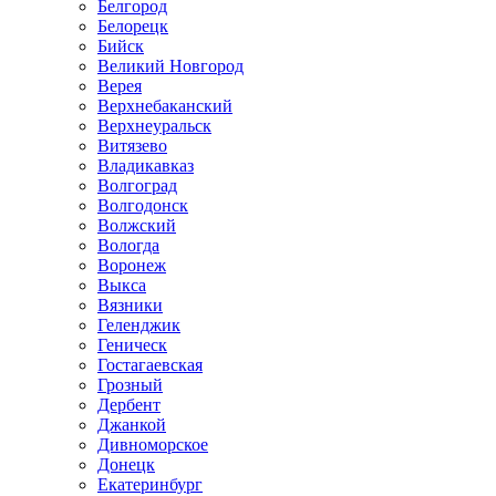
Белгород
Белорецк
Бийск
Великий Новгород
Верея
Верхнебаканский
Верхнеуральск
Витязево
Владикавказ
Волгоград
Волгодонск
Волжский
Вологда
Воронеж
Выкса
Вязники
Геленджик
Геническ
Гостагаевская
Грозный
Дербент
Джанкой
Дивноморское
Донецк
Екатеринбург