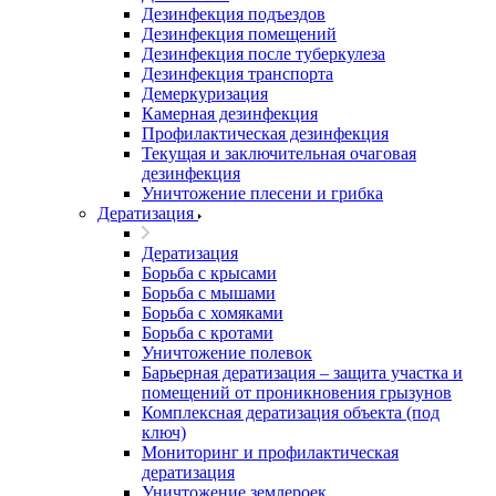
Дезинфекция подъездов
Дезинфекция помещений
Дезинфекция после туберкулеза
Дезинфекция транспорта
Демеркуризация
Камерная дезинфекция
Профилактическая дезинфекция
Текущая и заключительная очаговая
дезинфекция
Уничтожение плесени и грибка
Дератизация
Дератизация
Борьба с крысами
Борьба с мышами
Борьба с хомяками
Борьба с кротами
Уничтожение полевок
Барьерная дератизация – защита участка и
помещений от проникновения грызунов
Комплексная дератизация объекта (под
ключ)
Мониторинг и профилактическая
дератизация
Уничтожение землероек