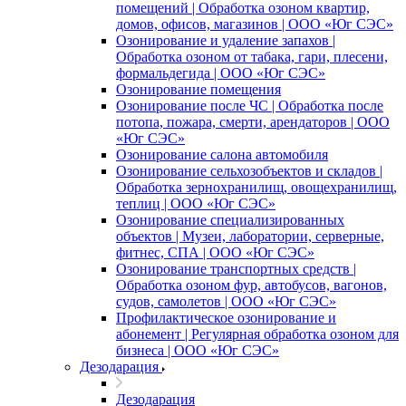
помещений | Обработка озоном квартир,
домов, офисов, магазинов | ООО «Юг СЭС»
Озонирование и удаление запахов |
Обработка озоном от табака, гари, плесени,
формальдегида | ООО «Юг СЭС»
Озонирование помещения
Озонирование после ЧС | Обработка после
потопа, пожара, смерти, арендаторов | ООО
«Юг СЭС»
Озонирование салона автомобиля
Озонирование сельхозобъектов и складов |
Обработка зернохранилищ, овощехранилищ,
теплиц | ООО «Юг СЭС»
Озонирование специализированных
объектов | Музеи, лаборатории, серверные,
фитнес, СПА | ООО «Юг СЭС»
Озонирование транспортных средств |
Обработка озоном фур, автобусов, вагонов,
судов, самолетов | ООО «Юг СЭС»
Профилактическое озонирование и
абонемент | Регулярная обработка озоном для
бизнеса | ООО «Юг СЭС»
Дезодарация
Дезодарация