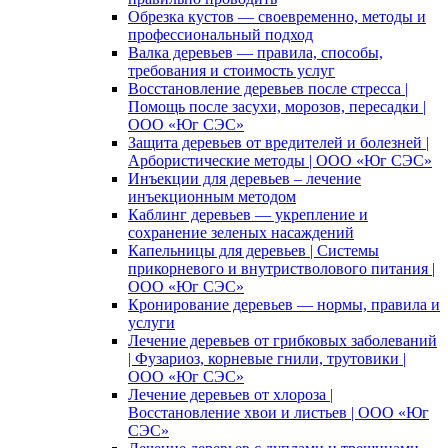
Обрезка кустов — своевременно, методы и
профессиональный подход
Валка деревьев — правила, способы,
требования и стоимость услуг
Восстановление деревьев после стресса |
Помощь после засухи, морозов, пересадки |
ООО «Юг СЭС»
Защита деревьев от вредителей и болезней |
Арбористические методы | ООО «Юг СЭС»
Инъекции для деревьев – лечение
инъекционным методом
Каблинг деревьев — укрепление и
сохранение зеленых насаждений
Капельницы для деревьев | Системы
прикорневого и внутристволового питания |
ООО «Юг СЭС»
Кронирование деревьев — нормы, правила и
услуги
Лечение деревьев от грибковых заболеваний
| Фузариоз, корневые гнили, трутовики |
ООО «Юг СЭС»
Лечение деревьев от хлороза |
Восстановление хвои и листьев | ООО «Юг
СЭС»