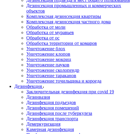
Дезинсекция подъезда и мест общего пользования
Дезинсекция промышленных и коммерческих
объектов
Комплексная дезинсекция квартиры
Комплексная дезинсекция частного дома
Обработка от моли
Обработка от муравьев
Обработка от ос
Обработка территории от комаров
Уничтожение блох
Уничтожение клопов
Уничтожение мокриц
Уничтожение пауков
Уничтожение сколопендр
Уничтожение тараканов
Уничтожение точильщика и короеда
Дезинфекция
Заключительная дезинфекция при covid 19
Дезинвазия
Дезинфекция подъездов
Дезинфекция помещений
Дезинфекция после туберкулеза
Дезинфекция транспорта
Демеркуризация
Камерная дезинфекция