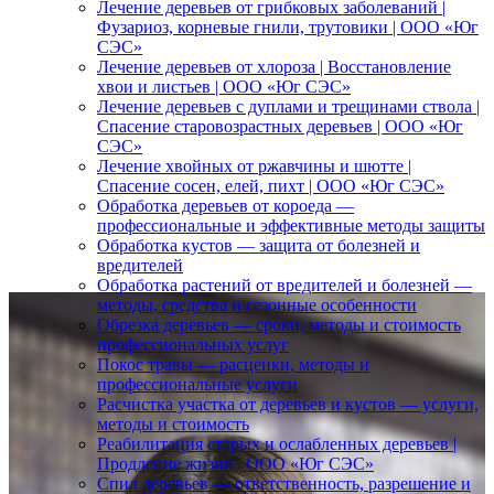
Лечение деревьев от грибковых заболеваний |
Фузариоз, корневые гнили, трутовики | ООО «Юг
СЭС»
Лечение деревьев от хлороза | Восстановление
хвои и листьев | ООО «Юг СЭС»
Лечение деревьев с дуплами и трещинами ствола |
Спасение старовозрастных деревьев | ООО «Юг
СЭС»
Лечение хвойных от ржавчины и шютте |
Спасение сосен, елей, пихт | ООО «Юг СЭС»
Обработка деревьев от короеда —
профессиональные и эффективные методы защиты
Обработка кустов — защита от болезней и
вредителей
Обработка растений от вредителей и болезней —
методы, средства и сезонные особенности
Обрезка деревьев — сроки, методы и стоимость
профессиональных услуг
Покос травы — расценки, методы и
профессиональные услуги
Расчистка участка от деревьев и кустов — услуги,
методы и стоимость
Реабилитация старых и ослабленных деревьев |
Продление жизни | ООО «Юг СЭС»
Спил деревьев — ответственность, разрешение и