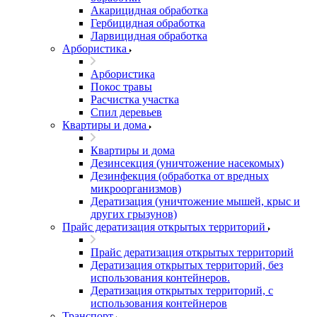
Акарицидная обработка
Гербицидная обработка
Ларвицидная обработка
Арбористика
Арбористика
Покос травы
Расчистка участка
Спил деревьев
Квартиры и дома
Квартиры и дома
Дезинсекция (уничтожение насекомых)
Дезинфекция (обработка от вредных
микроорганизмов)
Дератизация (уничтожение мышей, крыс и
других грызунов)
Прайс дератизация открытых территорий
Прайс дератизация открытых территорий
Дератизация открытых территорий, без
использования контейнеров.
Дератизация открытых территорий, с
использования контейнеров
Транспорт