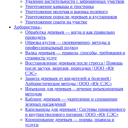
Удаление растительности с заброшенных участков
Уничтожение камыша и тростника
Уничтожение молочая и вьюнка полевого
Уничтожение поросли деревьев и кустарников
Уничтожение сныти на участке
Арбористика
Обработка деревьев — когда и как правильно
проводить
Обрезка кустов — своевременно, методы и
профессиональный подход
Валка деревьев — правила, способы, требования и
стоимость услуг
Восстановление деревьев после стресса | Помощь
после засухи, морозов, пересадки | ООО «Юг
СЭС»
Защита деревьев от вредителей и болезней |
Арбористические методы | ООО «Юг СЭС»
Инъекции для деревьев – лечение инъекционным
методом
Каблинг деревьев — укрепление и сохранение
зеленых насаждений
Капельницы для деревьев | Системы прикорневого
и внутристволового питания | ООО «Юг СЭС»
Кронирование деревьев — нормы, правила и
услуги