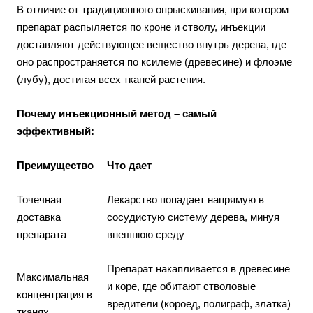
В отличие от традиционного опрыскивания, при котором
препарат распыляется по кроне и стволу, инъекции
доставляют действующее вещество внутрь дерева, где
оно распространяется по ксилеме (древесине) и флоэме
(лубу), достигая всех тканей растения.
Почему инъекционный метод – самый
эффективный:
Преимущество
Что дает
Точечная
Лекарство попадает напрямую в
доставка
сосудистую систему дерева, минуя
препарата
внешнюю среду
Препарат накапливается в древесине
Максимальная
и коре, где обитают стволовые
концентрация в
вредители (короед, полиграф, златка)
тканях