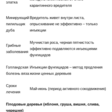
златка
карантинного вредителя
Минирующий
Вредитель живет внутри листа,
пилильщик
опрыскивание не эффективно – только
дуба
инъекции
Мучнистая роса, черная пятнистость
Грибные
эффективно подавляются инъекциями
заболевания
фунгицидов
Голландская
Инъекции фунгицидов – метод продления
болезнь вяза
жизни ценных деревьев
Сроки
Май-июнь (период активного сокодвижения)
лечения
Плодовые деревья (яблоня, груша, вишня, слива,
черешня)