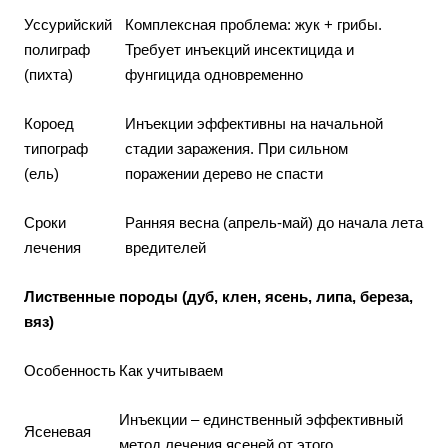
Уссурийский
Комплексная проблема: жук + грибы.
полиграф
Требует инъекций инсектицида и
(пихта)
фунгицида одновременно
Короед
Инъекции эффективны на начальной
типограф
стадии заражения. При сильном
(ель)
поражении дерево не спасти
Сроки
Ранняя весна (апрель-май) до начала лета
лечения
вредителей
Лиственные породы (дуб, клен, ясень, липа, береза,
вяз)
Особенность
Как учитываем
Инъекции – единственный эффективный
Ясеневая
метод лечения ясеней от этого