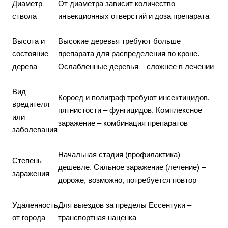
Диаметр
От диаметра зависит количество
ствола
инъекционных отверстий и доза препарата
Высота и
Высокие деревья требуют больше
состояние
препарата для распределения по кроне.
дерева
Ослабленные деревья – сложнее в лечении
Вид
Короед и полиграф требуют инсектицидов,
вредителя
пятнистости – фунгицидов. Комплексное
или
заражение – комбинация препаратов
заболевания
Начальная стадия (профилактика) –
Степень
дешевле. Сильное заражение (лечение) –
заражения
дороже, возможно, потребуется повтор
Удаленность
Для выездов за пределы Ессентуки –
от города
транспортная наценка