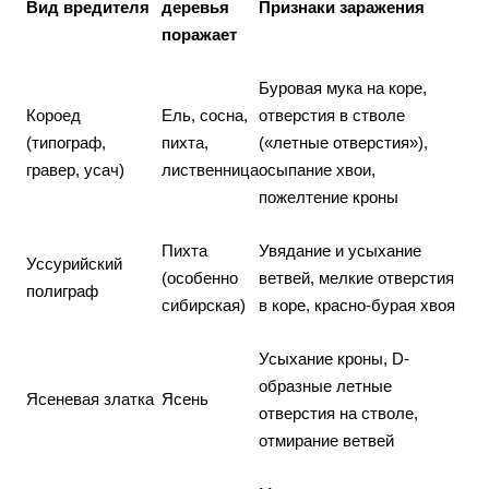
Вид вредителя
деревья
Признаки заражения
поражает
Буровая мука на коре,
Короед
Ель, сосна,
отверстия в стволе
(типограф,
пихта,
(«летные отверстия»),
гравер, усач)
лиственница
осыпание хвои,
пожелтение кроны
Пихта
Увядание и усыхание
Уссурийский
(особенно
ветвей, мелкие отверстия
полиграф
сибирская)
в коре, красно-бурая хвоя
Усыхание кроны, D-
образные летные
Ясеневая златка
Ясень
отверстия на стволе,
отмирание ветвей