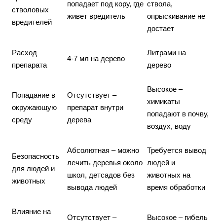
попадает под кору, где
ствола,
стволовых
живет вредитель
опрыскивание не
вредителей
достает
Расход
Литрами на
4-7 мл на дерево
препарата
дерево
Высокое –
Попадание в
Отсутствует –
химикаты
окружающую
препарат внутри
попадают в почву,
среду
дерева
воздух, воду
Абсолютная – можно
Требуется вывод
Безопасность
лечить деревья около
людей и
для людей и
школ, детсадов без
животных на
животных
вывода людей
время обработки
Влияние на
Отсутствует –
Высокое – гибель