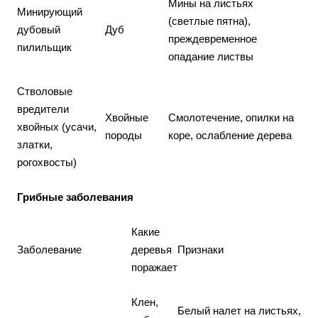
Мины на листьях
Минирующий
(светлые пятна),
дубовый
Дуб
преждевременное
пилильщик
опадание листвы
Стволовые
вредители
Хвойные
Смолотечение, опилки на
хвойных (усачи,
породы
коре, ослабление дерева
златки,
рогохвосты)
Грибные заболевания
Какие
Заболевание
деревья
Признаки
поражает
Клен,
Белый налет на листьях,