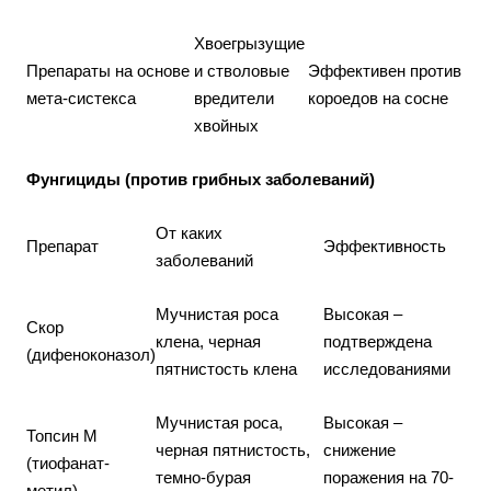
Хвоегрызущие
Препараты на основе
и стволовые
Эффективен против
мета-систекса
вредители
короедов на сосне
хвойных
Фунгициды (против грибных заболеваний)
От каких
Препарат
Эффективность
заболеваний
Мучнистая роса
Высокая –
Скор
клена, черная
подтверждена
(дифеноконазол)
пятнистость клена
исследованиями
Мучнистая роса,
Высокая –
Топсин М
черная пятнистость,
снижение
(тиофанат-
темно-бурая
поражения на 70-
метил)