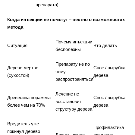
препарата)
Когда инъекции не помогут – честно о возможностях
метода
Почему инъекции
Ситуация
Что делать
бесполезны
Препарату не по
Дерево мертво
Снос / вырубка
чему
(сухостой)
дерева
распространяться
Лечение не
Древесина поражена
Снос / вырубка
восстановит
более чем на 70%
дерева
структуру дерева
Вредитель уже
Профилактика
покинул дерево
Лечить некого
соседних