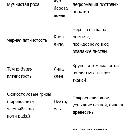
дуб,
Мучнистая роса
деформация листовых
береза,
пластин
ясень
Черные пятна на
Клен,
листьях,
Черная пятнистость
липа
преждевременное
опадание листвы
Крупные темные пятна
Темно-бурая
Липа,
на листьях, некроз
пятнистость
клен
тканей
Офиостомовые грибы
Покраснение хвои,
(переносчики
Пихта,
усыхание ветвей, синева
уссурийского
ель
древесины
полиграфа)