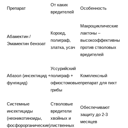
От каких
Препарат
Особенность
вредителей
Макроциклические
Короед,
лактоны –
Абамектин /
полиграф,
высокоэффективны
Эмамектин бензоат
златка, усач
против стволовых
вредителей
Уссурийский
Абазол (инсектицид +
полиграф +
Комплексный
фунгицид)
офиостомовые
препарат для пихт
грибы
Системные
Стволовые
Обеспечивают
инсектициды
вредители
защиту до 2-3
(неоникотиноиды,
хвойных и
месяцев
фосфорорганические)
лиственных