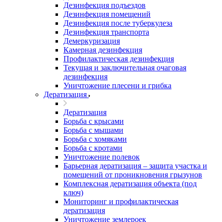
Дезинфекция подъездов
Дезинфекция помещений
Дезинфекция после туберкулеза
Дезинфекция транспорта
Демеркуризация
Камерная дезинфекция
Профилактическая дезинфекция
Текущая и заключительная очаговая
дезинфекция
Уничтожение плесени и грибка
Дератизация
Дератизация
Борьба с крысами
Борьба с мышами
Борьба с хомяками
Борьба с кротами
Уничтожение полевок
Барьерная дератизация – защита участка и
помещений от проникновения грызунов
Комплексная дератизация объекта (под
ключ)
Мониторинг и профилактическая
дератизация
Уничтожение землероек