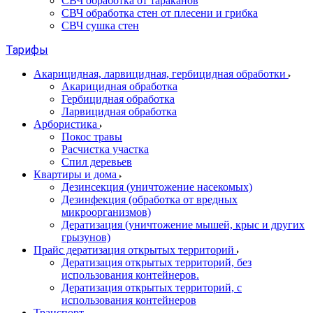
СВЧ обработка от тараканов
СВЧ обработка стен от плесени и грибка
СВЧ сушка стен
Тарифы
Акарицидная, ларвицидная, гербицидная обработки
Акарицидная обработка
Гербицидная обработка
Ларвицидная обработка
Арбористика
Покос травы
Расчистка участка
Спил деревьев
Квартиры и дома
Дезинсекция (уничтожение насекомых)
Дезинфекция (обработка от вредных
микроорганизмов)
Дератизация (уничтожение мышей, крыс и других
грызунов)
Прайс дератизация открытых территорий
Дератизация открытых территорий, без
использования контейнеров.
Дератизация открытых территорий, с
использования контейнеров
Транспорт