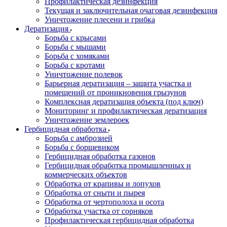
Профилактическая дезинфекция
Текущая и заключительная очаговая дезинфекция
Уничтожение плесени и грибка
Дератизация
Борьба с крысами
Борьба с мышами
Борьба с хомяками
Борьба с кротами
Уничтожение полевок
Барьерная дератизация – защита участка и
помещений от проникновения грызунов
Комплексная дератизация объекта (под ключ)
Мониторинг и профилактическая дератизация
Уничтожение землероек
Гербицидная обработка
Борьба с амброзией
Борьба с борщевиком
Гербицидная обработка газонов
Гербицидная обработка промышленных и
коммерческих объектов
Обработка от крапивы и лопухов
Обработка от сныти и пырея
Обработка от чертополоха и осота
Обработка участка от сорняков
Профилактическая гербицидная обработка