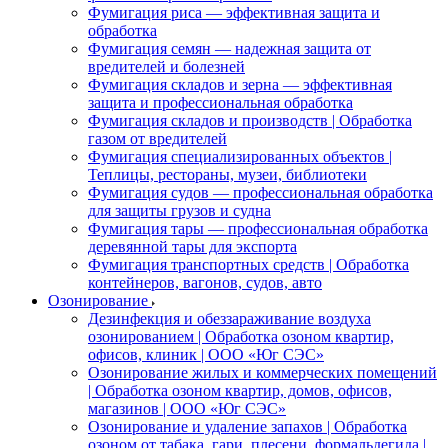
Фумигация риса — эффективная защита и
обработка
Фумигация семян — надежная защита от
вредителей и болезней
Фумигация складов и зерна — эффективная
защита и профессиональная обработка
Фумигация складов и производств | Обработка
газом от вредителей
Фумигация специализированных объектов |
Теплицы, рестораны, музеи, библиотеки
Фумигация судов — профессиональная обработка
для защиты грузов и судна
Фумигация тары — профессиональная обработка
деревянной тары для экспорта
Фумигация транспортных средств | Обработка
контейнеров, вагонов, судов, авто
Озонирование
Дезинфекция и обеззараживание воздуха
озонированием | Обработка озоном квартир,
офисов, клиник | ООО «Юг СЭС»
Озонирование жилых и коммерческих помещений
| Обработка озоном квартир, домов, офисов,
магазинов | ООО «Юг СЭС»
Озонирование и удаление запахов | Обработка
озоном от табака, гари, плесени, формальдегида |