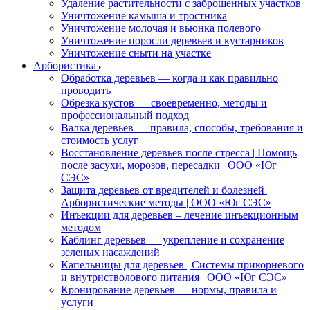
Удаление растительности с заброшенных участков
Уничтожение камыша и тростника
Уничтожение молочая и вьюнка полевого
Уничтожение поросли деревьев и кустарников
Уничтожение сныти на участке
Арбористика
Обработка деревьев — когда и как правильно
проводить
Обрезка кустов — своевременно, методы и
профессиональный подход
Валка деревьев — правила, способы, требования и
стоимость услуг
Восстановление деревьев после стресса | Помощь
после засухи, морозов, пересадки | ООО «Юг
СЭС»
Защита деревьев от вредителей и болезней |
Арбористические методы | ООО «Юг СЭС»
Инъекции для деревьев – лечение инъекционным
методом
Каблинг деревьев — укрепление и сохранение
зеленых насаждений
Капельницы для деревьев | Системы прикорневого
и внутристволового питания | ООО «Юг СЭС»
Кронирование деревьев — нормы, правила и
услуги