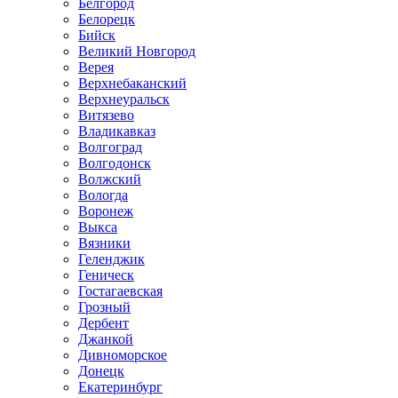
Белгород
Белорецк
Бийск
Великий Новгород
Верея
Верхнебаканский
Верхнеуральск
Витязево
Владикавказ
Волгоград
Волгодонск
Волжский
Вологда
Воронеж
Выкса
Вязники
Геленджик
Геническ
Гостагаевская
Грозный
Дербент
Джанкой
Дивноморское
Донецк
Екатеринбург