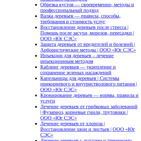
Обрезка кустов — своевременно, методы и
профессиональный подход
Валка деревьев — правила, способы,
требования и стоимость услуг
Восстановление деревьев после стресса |
Помощь после засухи, морозов, пересадки |
ООО «Юг СЭС»
Защита деревьев от вредителей и болезней |
Арбористические методы | ООО «Юг СЭС»
Инъекции для деревьев – лечение
инъекционным методом
Каблинг деревьев — укрепление и
сохранение зеленых насаждений
Капельницы для деревьев | Системы
прикорневого и внутристволового питания |
ООО «Юг СЭС»
Кронирование деревьев — нормы, правила и
услуги
Лечение деревьев от грибковых заболеваний
| Фузариоз, корневые гнили, трутовики |
ООО «Юг СЭС»
Лечение деревьев от хлороза |
Восстановление хвои и листьев | ООО «Юг
СЭС»
Лечение деревьев с дуплами и трещинами