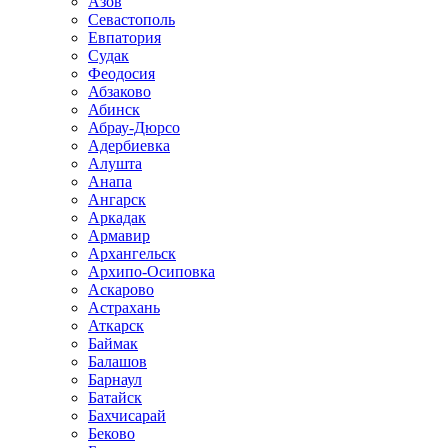
Азов
Севастополь
Евпатория
Судак
Феодосия
Абзаково
Абинск
Абрау-Дюрсо
Адербиевка
Алушта
Анапа
Ангарск
Аркадак
Армавир
Архангельск
Архипо-Осиповка
Аскарово
Астрахань
Аткарск
Баймак
Балашов
Барнаул
Батайск
Бахчисарай
Беково