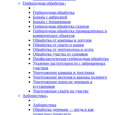
Гербицидная обработка
Гербицидная обработка
Борьба с амброзией
Борьба с борщевиком
Гербицидная обработка газонов
Гербицидная обработка промышленных и
коммерческих объектов
Обработка от крапивы и лопухов
Обработка от сныти и пырея
Обработка от чертополоха и осота
Обработка участка от сорняков
Профилактическая гербицидная обработка
Удаление растительности с заброшенных
участков
Уничтожение камыша и тростника
Уничтожение молочая и вьюнка полевого
Уничтожение поросли деревьев и
кустарников
Уничтожение сныти на участке
Арбористика
Арбористика
Обработка деревьев — когда и как
правильно проводить