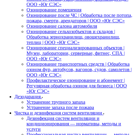
ООО «Юг СЭС»
Озонирование помещения
Озонирование после ЧС | Обработка после потопа,
пожара, смерти, арендаторов | ООО «Юг СЭС»
Озонирование салона автомобиля
Озонирование сельхозобъектов и складов |
Обработка зернохранилищ, овощехранилищ,
теплиц | ООО «Юг СЭС»
Озонирование специализированных объектов |
Музеи, лаборатории, серверные, фитнес, СПА |
ООО «Юг СЭС»
Озонирование транспортных средств | Обработка
озоном фур, автобусов, вагонов, судов, самолетов |
ООО «Юг СЭС»
Профилактическое озонирование и абонемент |
Регулярная обработка озоном для бизнеса | ООО
«Юг СЭС»
Дезодарация
Устранение трупного запаха
Устранение запаха после пожара
Чистка и дезинфекция систем вентиляции
Дезинфекция систем вентиляции и
кондиционирования — нормативы, методы и
услуги
Профессиональная чистка вентиляции — методы,