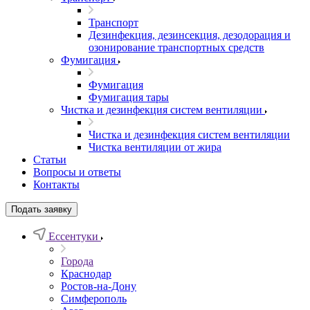
Транспорт
Дезинфекция, дезинсекция, дезодорация и
озонирование транспортных средств
Фумигация
Фумигация
Фумигация тары
Чистка и дезинфекция систем вентиляции
Чистка и дезинфекция систем вентиляции
Чистка вентиляции от жира
Статьи
Вопросы и ответы
Контакты
Подать заявку
Ессентуки
Города
Краснодар
Ростов-на-Дону
Симферополь