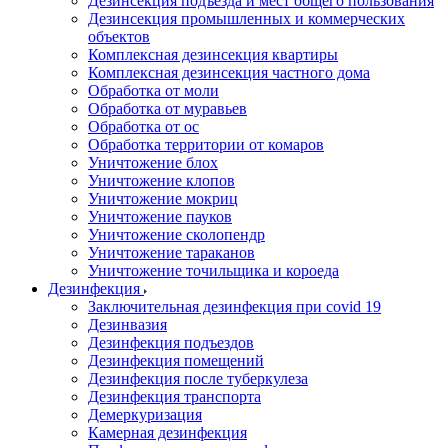
Дезинсекция подъезда и мест общего пользования
Дезинсекция промышленных и коммерческих
объектов
Комплексная дезинсекция квартиры
Комплексная дезинсекция частного дома
Обработка от моли
Обработка от муравьев
Обработка от ос
Обработка территории от комаров
Уничтожение блох
Уничтожение клопов
Уничтожение мокриц
Уничтожение пауков
Уничтожение сколопендр
Уничтожение тараканов
Уничтожение точильщика и короеда
Дезинфекция
Заключительная дезинфекция при covid 19
Дезинвазия
Дезинфекция подъездов
Дезинфекция помещений
Дезинфекция после туберкулеза
Дезинфекция транспорта
Демеркуризация
Камерная дезинфекция