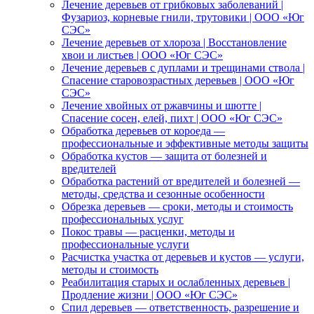
Лечение деревьев от грибковых заболеваний |
Фузариоз, корневые гнили, трутовики | ООО «Юг
СЭС»
Лечение деревьев от хлороза | Восстановление
хвои и листьев | ООО «Юг СЭС»
Лечение деревьев с дуплами и трещинами ствола |
Спасение старовозрастных деревьев | ООО «Юг
СЭС»
Лечение хвойных от ржавчины и шютте |
Спасение сосен, елей, пихт | ООО «Юг СЭС»
Обработка деревьев от короеда —
профессиональные и эффективные методы защиты
Обработка кустов — защита от болезней и
вредителей
Обработка растений от вредителей и болезней —
методы, средства и сезонные особенности
Обрезка деревьев — сроки, методы и стоимость
профессиональных услуг
Покос травы — расценки, методы и
профессиональные услуги
Расчистка участка от деревьев и кустов — услуги,
методы и стоимость
Реабилитация старых и ослабленных деревьев |
Продление жизни | ООО «Юг СЭС»
Спил деревьев — ответственность, разрешение и