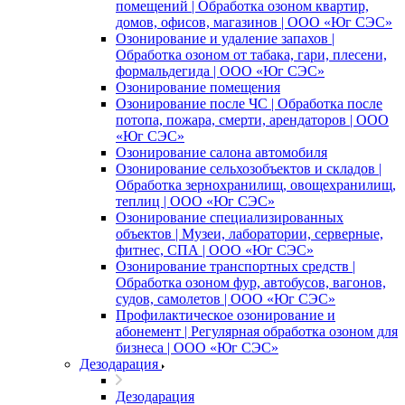
помещений | Обработка озоном квартир,
домов, офисов, магазинов | ООО «Юг СЭС»
Озонирование и удаление запахов |
Обработка озоном от табака, гари, плесени,
формальдегида | ООО «Юг СЭС»
Озонирование помещения
Озонирование после ЧС | Обработка после
потопа, пожара, смерти, арендаторов | ООО
«Юг СЭС»
Озонирование салона автомобиля
Озонирование сельхозобъектов и складов |
Обработка зернохранилищ, овощехранилищ,
теплиц | ООО «Юг СЭС»
Озонирование специализированных
объектов | Музеи, лаборатории, серверные,
фитнес, СПА | ООО «Юг СЭС»
Озонирование транспортных средств |
Обработка озоном фур, автобусов, вагонов,
судов, самолетов | ООО «Юг СЭС»
Профилактическое озонирование и
абонемент | Регулярная обработка озоном для
бизнеса | ООО «Юг СЭС»
Дезодарация
Дезодарация