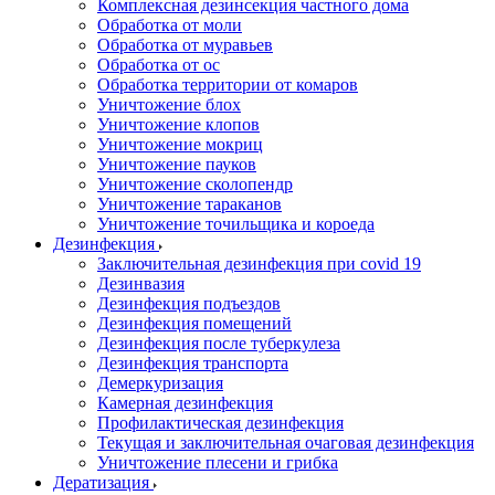
Комплексная дезинсекция частного дома
Обработка от моли
Обработка от муравьев
Обработка от ос
Обработка территории от комаров
Уничтожение блох
Уничтожение клопов
Уничтожение мокриц
Уничтожение пауков
Уничтожение сколопендр
Уничтожение тараканов
Уничтожение точильщика и короеда
Дезинфекция
Заключительная дезинфекция при covid 19
Дезинвазия
Дезинфекция подъездов
Дезинфекция помещений
Дезинфекция после туберкулеза
Дезинфекция транспорта
Демеркуризация
Камерная дезинфекция
Профилактическая дезинфекция
Текущая и заключительная очаговая дезинфекция
Уничтожение плесени и грибка
Дератизация