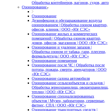
Обработка контейнеров, вагонов, судов, авто
Озонирование
Озонирование
Дезинфекция и обеззараживание воздуха
озонированием | Обработка озоном квартир,
офисов, клиник | ООО «Юг СЭС»
Озонирование жилых и коммерческих
помещений | Обработка озоном квартир,
домов, офисов, магазинов | ООО «Юг СЭС»
Озонирование и удаление запахов |
Обработка озоном от табака, гари, плесени,
формальдегида | ООО «Юг СЭС»
Озонирование помещения
Озонирование после ЧС | Обработка после
потопа, пожара, смерти, арендаторов | ООО
«Юг СЭС»
Озонирование салона автомобиля
Озонирование сельхозобъектов и складов |
Обработка зернохранилищ, овощехранилищ,
теплиц | ООО «Юг СЭС»
Озонирование специализированных
объектов | Музеи, лаборатории, серверные,
фитнес, СПА | ООО «Юг СЭС»
Озонирование транспортных средств |