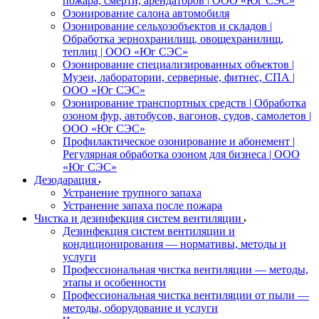
пожара, смерти, арендаторов | ООО «Юг СЭС»
Озонирование салона автомобиля
Озонирование сельхозобъектов и складов |
Обработка зернохранилищ, овощехранилищ,
теплиц | ООО «Юг СЭС»
Озонирование специализированных объектов |
Музеи, лаборатории, серверные, фитнес, СПА |
ООО «Юг СЭС»
Озонирование транспортных средств | Обработка
озоном фур, автобусов, вагонов, судов, самолетов |
ООО «Юг СЭС»
Профилактическое озонирование и абонемент |
Регулярная обработка озоном для бизнеса | ООО
«Юг СЭС»
Дезодарация
Устранение трупного запаха
Устранение запаха после пожара
Чистка и дезинфекция систем вентиляции
Дезинфекция систем вентиляции и
кондиционирования — нормативы, методы и
услуги
Профессиональная чистка вентиляции — методы,
этапы и особенности
Профессиональная чистка вентиляции от пыли —
методы, оборудование и услуги