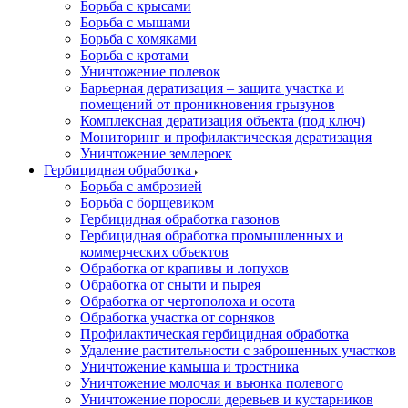
Борьба с крысами
Борьба с мышами
Борьба с хомяками
Борьба с кротами
Уничтожение полевок
Барьерная дератизация – защита участка и
помещений от проникновения грызунов
Комплексная дератизация объекта (под ключ)
Мониторинг и профилактическая дератизация
Уничтожение землероек
Гербицидная обработка
Борьба с амброзией
Борьба с борщевиком
Гербицидная обработка газонов
Гербицидная обработка промышленных и
коммерческих объектов
Обработка от крапивы и лопухов
Обработка от сныти и пырея
Обработка от чертополоха и осота
Обработка участка от сорняков
Профилактическая гербицидная обработка
Удаление растительности с заброшенных участков
Уничтожение камыша и тростника
Уничтожение молочая и вьюнка полевого
Уничтожение поросли деревьев и кустарников