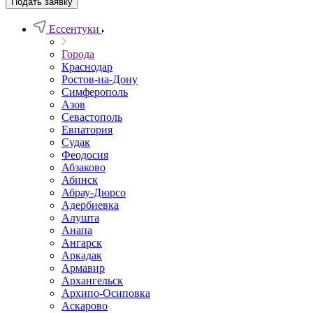
Подать заявку
Ессентуки
Города
Краснодар
Ростов-на-Дону
Симферополь
Азов
Севастополь
Евпатория
Судак
Феодосия
Абзаково
Абинск
Абрау-Дюрсо
Адербиевка
Алушта
Анапа
Ангарск
Аркадак
Армавир
Архангельск
Архипо-Осиповка
Аскарово