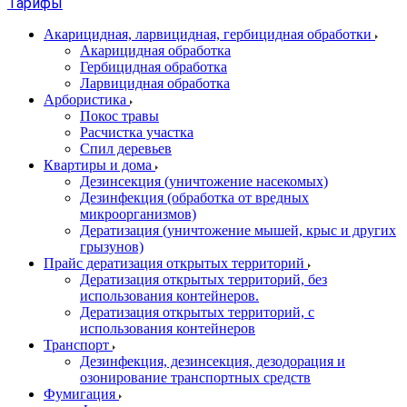
Тарифы
Акарицидная, ларвицидная, гербицидная обработки
Акарицидная обработка
Гербицидная обработка
Ларвицидная обработка
Арбористика
Покос травы
Расчистка участка
Спил деревьев
Квартиры и дома
Дезинсекция (уничтожение насекомых)
Дезинфекция (обработка от вредных
микроорганизмов)
Дератизация (уничтожение мышей, крыс и других
грызунов)
Прайс дератизация открытых территорий
Дератизация открытых территорий, без
использования контейнеров.
Дератизация открытых территорий, с
использования контейнеров
Транспорт
Дезинфекция, дезинсекция, дезодорация и
озонирование транспортных средств
Фумигация