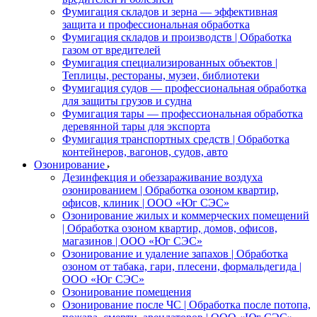
Фумигация складов и зерна — эффективная
защита и профессиональная обработка
Фумигация складов и производств | Обработка
газом от вредителей
Фумигация специализированных объектов |
Теплицы, рестораны, музеи, библиотеки
Фумигация судов — профессиональная обработка
для защиты грузов и судна
Фумигация тары — профессиональная обработка
деревянной тары для экспорта
Фумигация транспортных средств | Обработка
контейнеров, вагонов, судов, авто
Озонирование
Дезинфекция и обеззараживание воздуха
озонированием | Обработка озоном квартир,
офисов, клиник | ООО «Юг СЭС»
Озонирование жилых и коммерческих помещений
| Обработка озоном квартир, домов, офисов,
магазинов | ООО «Юг СЭС»
Озонирование и удаление запахов | Обработка
озоном от табака, гари, плесени, формальдегида |
ООО «Юг СЭС»
Озонирование помещения
Озонирование после ЧС | Обработка после потопа,