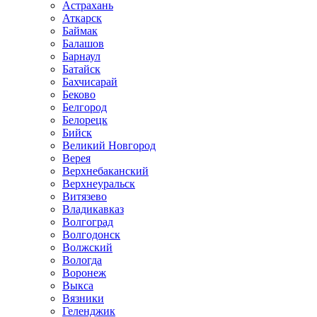
Астрахань
Аткарск
Баймак
Балашов
Барнаул
Батайск
Бахчисарай
Беково
Белгород
Белорецк
Бийск
Великий Новгород
Верея
Верхнебаканский
Верхнеуральск
Витязево
Владикавказ
Волгоград
Волгодонск
Волжский
Вологда
Воронеж
Выкса
Вязники
Геленджик