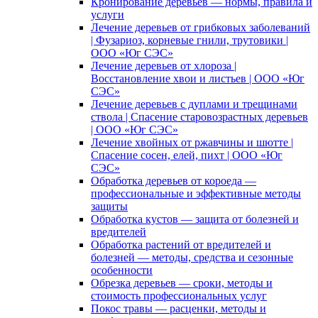
Кронирование деревьев — нормы, правила и
услуги
Лечение деревьев от грибковых заболеваний
| Фузариоз, корневые гнили, трутовики |
ООО «Юг СЭС»
Лечение деревьев от хлороза |
Восстановление хвои и листьев | ООО «Юг
СЭС»
Лечение деревьев с дуплами и трещинами
ствола | Спасение старовозрастных деревьев
| ООО «Юг СЭС»
Лечение хвойных от ржавчины и шютте |
Спасение сосен, елей, пихт | ООО «Юг
СЭС»
Обработка деревьев от короеда —
профессиональные и эффективные методы
защиты
Обработка кустов — защита от болезней и
вредителей
Обработка растений от вредителей и
болезней — методы, средства и сезонные
особенности
Обрезка деревьев — сроки, методы и
стоимость профессиональных услуг
Покос травы — расценки, методы и