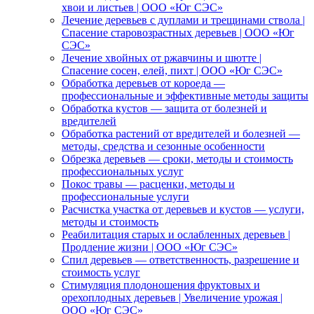
хвои и листьев | ООО «Юг СЭС»
Лечение деревьев с дуплами и трещинами ствола |
Спасение старовозрастных деревьев | ООО «Юг
СЭС»
Лечение хвойных от ржавчины и шютте |
Спасение сосен, елей, пихт | ООО «Юг СЭС»
Обработка деревьев от короеда —
профессиональные и эффективные методы защиты
Обработка кустов — защита от болезней и
вредителей
Обработка растений от вредителей и болезней —
методы, средства и сезонные особенности
Обрезка деревьев — сроки, методы и стоимость
профессиональных услуг
Покос травы — расценки, методы и
профессиональные услуги
Расчистка участка от деревьев и кустов — услуги,
методы и стоимость
Реабилитация старых и ослабленных деревьев |
Продление жизни | ООО «Юг СЭС»
Спил деревьев — ответственность, разрешение и
стоимость услуг
Стимуляция плодоношения фруктовых и
орехоплодных деревьев | Увеличение урожая |
ООО «Юг СЭС»