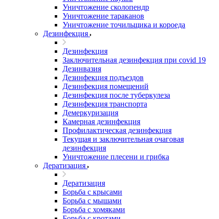
Уничтожение сколопендр
Уничтожение тараканов
Уничтожение точильщика и короеда
Дезинфекция
Дезинфекция
Заключительная дезинфекция при covid 19
Дезинвазия
Дезинфекция подъездов
Дезинфекция помещений
Дезинфекция после туберкулеза
Дезинфекция транспорта
Демеркуризация
Камерная дезинфекция
Профилактическая дезинфекция
Текущая и заключительная очаговая
дезинфекция
Уничтожение плесени и грибка
Дератизация
Дератизация
Борьба с крысами
Борьба с мышами
Борьба с хомяками
Борьба с кротами