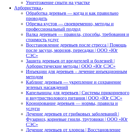
Уничтожение сныти на участке
Арбористика
Обработка деревьев — когда и как правильно
проводить
Обрезка кустов — своевременно, методы и
профессиональный подход
Валка деревьев — правила, способы, требования и
стоимость услуг
Восстановление деревьев после стресса | Помощь
после засухи, морозов, пересадки | ООО «Юг
СЭС»
Защита деревьев от вредителей и болезней |
Арбористические методы | ООО «Юг СЭС»
Инъекции для деревьев – лечение инъекционным
методом
Каблинг деревьев — укрепление и сохранение
зеленых насаждений
Капельницы для деревьев | Системы прикорневого
и внутристволового питания | ООО «Юг СЭС»
Кронирование деревьев — нормы, правила и
услуги
Лечение деревьев от грибковых заболеваний |
Фузариоз, корневые гнили, трутовики | ООО «Юг
СЭС»
Лечение деревьев от хлороза | Восстановление