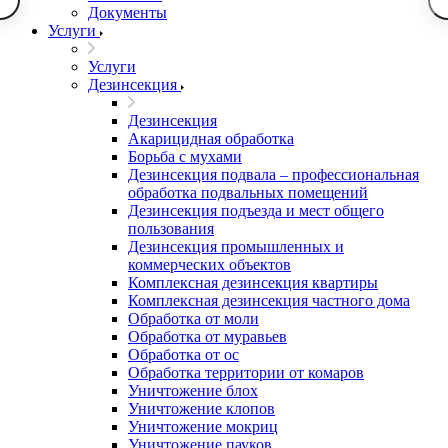
Документы
Услуги
Услуги
Дезинсекция
Дезинсекция
Акарицидная обработка
Борьба с мухами
Дезинсекция подвала – профессиональная
обработка подвальных помещений
Дезинсекция подъезда и мест общего
пользования
Дезинсекция промышленных и
коммерческих объектов
Комплексная дезинсекция квартиры
Комплексная дезинсекция частного дома
Обработка от моли
Обработка от муравьев
Обработка от ос
Обработка территории от комаров
Уничтожение блох
Уничтожение клопов
Уничтожение мокриц
Уничтожение пауков