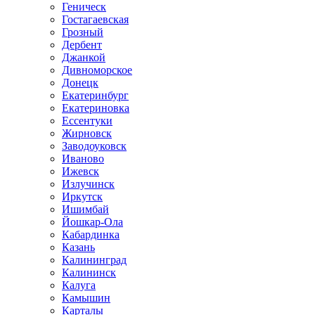
Геническ
Гостагаевская
Грозный
Дербент
Джанкой
Дивноморское
Донецк
Екатеринбург
Екатериновка
Ессентуки
Жирновск
Заводоуковск
Иваново
Ижевск
Излучинск
Иркутск
Ишимбай
Йошкар-Ола
Кабардинка
Казань
Калининград
Калининск
Калуга
Камышин
Карталы