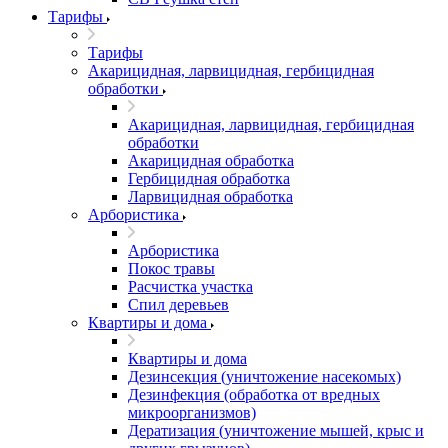
Тарифы
Тарифы
Акарицидная, ларвицидная, гербицидная
обработки
Акарицидная, ларвицидная, гербицидная
обработки
Акарицидная обработка
Гербицидная обработка
Ларвицидная обработка
Арбористика
Арбористика
Покос травы
Расчистка участка
Спил деревьев
Квартиры и дома
Квартиры и дома
Дезинсекция (уничтожение насекомых)
Дезинфекция (обработка от вредных
микроорганизмов)
Дератизация (уничтожение мышей, крыс и