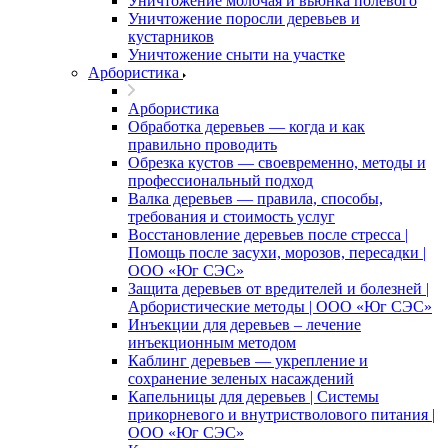
Уничтожение молочая и вьюнка полевого
Уничтожение поросли деревьев и
кустарников
Уничтожение сныти на участке
Арбористика
Арбористика
Обработка деревьев — когда и как
правильно проводить
Обрезка кустов — своевременно, методы и
профессиональный подход
Валка деревьев — правила, способы,
требования и стоимость услуг
Восстановление деревьев после стресса |
Помощь после засухи, морозов, пересадки |
ООО «Юг СЭС»
Защита деревьев от вредителей и болезней |
Арбористические методы | ООО «Юг СЭС»
Инъекции для деревьев – лечение
инъекционным методом
Каблинг деревьев — укрепление и
сохранение зеленых насаждений
Капельницы для деревьев | Системы
прикорневого и внутристволового питания |
ООО «Юг СЭС»