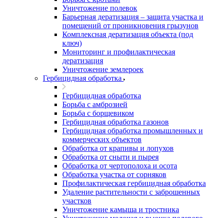
Уничтожение полевок
Барьерная дератизация – защита участка и
помещений от проникновения грызунов
Комплексная дератизация объекта (под
ключ)
Мониторинг и профилактическая
дератизация
Уничтожение землероек
Гербицидная обработка
Гербицидная обработка
Борьба с амброзией
Борьба с борщевиком
Гербицидная обработка газонов
Гербицидная обработка промышленных и
коммерческих объектов
Обработка от крапивы и лопухов
Обработка от сныти и пырея
Обработка от чертополоха и осота
Обработка участка от сорняков
Профилактическая гербицидная обработка
Удаление растительности с заброшенных
участков
Уничтожение камыша и тростника