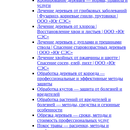
Кронирование деревьев — нормы, правила и
услуги
Лечение деревьев от грибковых заболеваний
| Фузариоз, корневые гнили, трутовики |
ООО «Юг СЭС»
Лечение деревьев от хлороза |
Восстановление хвои и листьев | ООО «Юг
СЭС»
Лечение деревьев с дуплами и трещинами
ствола | Спасение старовозрастных деревьев
| ООО «Юг СЭС»
Лечение хвойных от ржавчины и шютте |
Спасение сосен, елей, пихт | ООО «Юг
СЭС»
Обработка деревьев от короеда —
профессиональные и эффективные методы
защиты
Обработка кустов — защита от болезней и
вредителей
Обработка растений от вредителей и
болезней — методы, средства и сезонные
особенности
Обрезка деревьев — сроки, методы и
стоимость профессиональных услуг
Покос травы — расценки, методы и