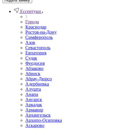
Подать заявку
Ессентуки
Города
Краснодар
Ростов-на-Дону
Симферополь
Азов
Севастополь
Евпатория
Судак
Феодосия
Абзаково
Абинск
Абрау-Дюрсо
Адербиевка
Алушта
Анапа
Ангарск
Аркадак
Армавир
Архангельск
Архипо-Осиповка
Аскарово