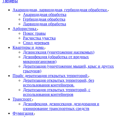
Тарифы
Акарицидная, ларвицидная, гербицидная обработки
Акарицидная обработка
Гербицидная обработка
Ларвицидная обработка
Арбористика
Покос травы
Расчистка участка
Спил деревьев
Квартиры и дома
Дезинсекция (уничтожение насекомых)
Дезинфекция (обработка от вредных
микроорганизмов)
Дератизация (уничтожение мышей, крыс и других
грызунов)
Прайс дератизация открытых территорий
Дератизация открытых территорий, без
использования контейнеров.
Дератизация открытых территорий, с
использования контейнеров
Транспорт
Дезинфекция, дезинсекция, дезодорация и
озонирование транспортных средств
Фумигация