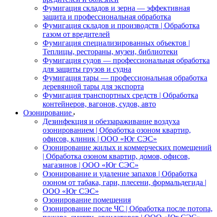
Фумигация складов и зерна — эффективная
защита и профессиональная обработка
Фумигация складов и производств | Обработка
газом от вредителей
Фумигация специализированных объектов |
Теплицы, рестораны, музеи, библиотеки
Фумигация судов — профессиональная обработка
для защиты грузов и судна
Фумигация тары — профессиональная обработка
деревянной тары для экспорта
Фумигация транспортных средств | Обработка
контейнеров, вагонов, судов, авто
Озонирование
Дезинфекция и обеззараживание воздуха
озонированием | Обработка озоном квартир,
офисов, клиник | ООО «Юг СЭС»
Озонирование жилых и коммерческих помещений
| Обработка озоном квартир, домов, офисов,
магазинов | ООО «Юг СЭС»
Озонирование и удаление запахов | Обработка
озоном от табака, гари, плесени, формальдегида |
ООО «Юг СЭС»
Озонирование помещения
Озонирование после ЧС | Обработка после потопа,