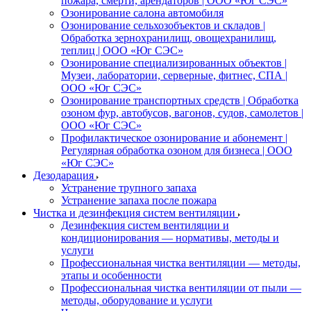
пожара, смерти, арендаторов | ООО «Юг СЭС»
Озонирование салона автомобиля
Озонирование сельхозобъектов и складов |
Обработка зернохранилищ, овощехранилищ,
теплиц | ООО «Юг СЭС»
Озонирование специализированных объектов |
Музеи, лаборатории, серверные, фитнес, СПА |
ООО «Юг СЭС»
Озонирование транспортных средств | Обработка
озоном фур, автобусов, вагонов, судов, самолетов |
ООО «Юг СЭС»
Профилактическое озонирование и абонемент |
Регулярная обработка озоном для бизнеса | ООО
«Юг СЭС»
Дезодарация
Устранение трупного запаха
Устранение запаха после пожара
Чистка и дезинфекция систем вентиляции
Дезинфекция систем вентиляции и
кондиционирования — нормативы, методы и
услуги
Профессиональная чистка вентиляции — методы,
этапы и особенности
Профессиональная чистка вентиляции от пыли —
методы, оборудование и услуги