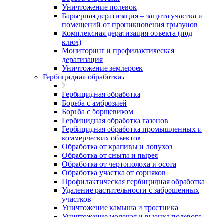
Уничтожение полевок
Барьерная дератизация – защита участка и
помещений от проникновения грызунов
Комплексная дератизация объекта (под
ключ)
Мониторинг и профилактическая
дератизация
Уничтожение землероек
Гербицидная обработка
Гербицидная обработка
Борьба с амброзией
Борьба с борщевиком
Гербицидная обработка газонов
Гербицидная обработка промышленных и
коммерческих объектов
Обработка от крапивы и лопухов
Обработка от сныти и пырея
Обработка от чертополоха и осота
Обработка участка от сорняков
Профилактическая гербицидная обработка
Удаление растительности с заброшенных
участков
Уничтожение камыша и тростника
Уничтожение молочая и вьюнка полевого