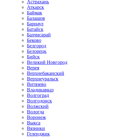
Астрахань
Аткарск
Баймак
Балашов
Барнаул
Батайск
Бахчисарай
Беково
Белгород
Белорецк
Бийск
Великий Новгород
Верея
Верхнебаканский
Верхнеуральск
Витязево
Владикавказ
Волгоград
Волгодонск
Волжский
Вологда
Воронеж
Выкса
Вязники
Геленджик