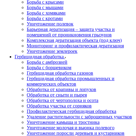
Борьба с крысами
Борьба с мышами
Борьба с хомяками
Борьба с кротами
Уничтожение полевок
Барьерная дератизация – защита участка и
помещений от проникновения грызунов
Комплексная дератизация объекта (под ключ)
Мониторинг и профилактическая дератизация
Уничтожение землероек
Гербицидная обработка
Борьба с амброзией
Борьба с борщевиком
Гербицидная обработка газонов
Гербицидная обработка промышленных и
коммерческих объектов
Обработка от крапивы и лопухов
Обработка от сныти и пырея
Обработка от чертополоха и осота
Обработка участка от сорняков
Профилактическая гербицидная обработка
Удаление растительности с заброшенных участков
Уничтожение камыша и тростника
Уничтожение молочая и вьюнка полевого
Уничтожение поросли деревьев и кустарников