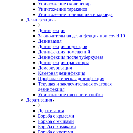
Уничтожение сколопендр
Уничтожение тараканов
Уничтожение точильщика и короеда
Дезинфекция
Дезинфекция
Заключительная дезинфекция при covid 19
Дезинвазия
Дезинфекция подъездов
Дезинфекция помещений
Дезинфекция после туберкулеза
Дезинфекция транспорта
Демеркуризация
Камерная дезинфекция
Профилактическая дезинфекция
Текущая и заключительная очаговая
дезинфекция
Уничтожение плесени и грибка
Дератизация
Дератизация
Борьба с крысами
Борьба с мышами
Борьба с хомяками
Борьба с кротами