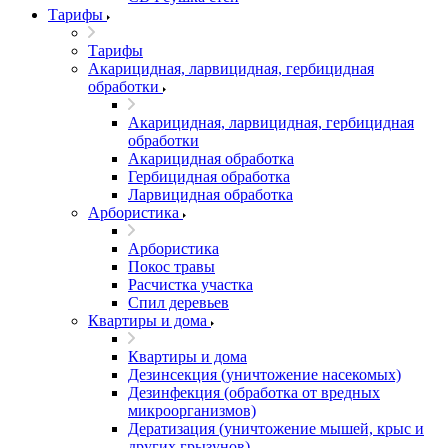
Тарифы
Тарифы
Акарицидная, ларвицидная, гербицидная
обработки
Акарицидная, ларвицидная, гербицидная
обработки
Акарицидная обработка
Гербицидная обработка
Ларвицидная обработка
Арбористика
Арбористика
Покос травы
Расчистка участка
Спил деревьев
Квартиры и дома
Квартиры и дома
Дезинсекция (уничтожение насекомых)
Дезинфекция (обработка от вредных
микроорганизмов)
Дератизация (уничтожение мышей, крыс и
других грызунов)