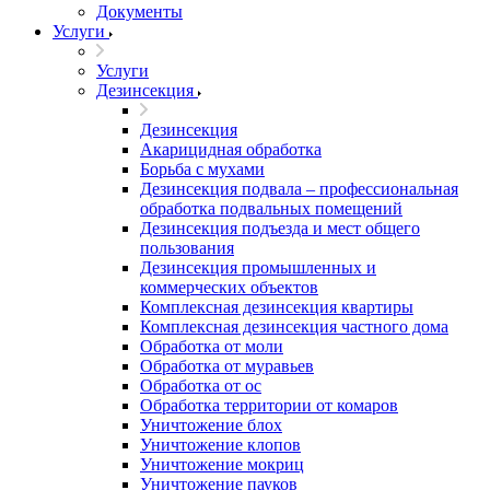
Документы
Услуги
Услуги
Дезинсекция
Дезинсекция
Акарицидная обработка
Борьба с мухами
Дезинсекция подвала – профессиональная
обработка подвальных помещений
Дезинсекция подъезда и мест общего
пользования
Дезинсекция промышленных и
коммерческих объектов
Комплексная дезинсекция квартиры
Комплексная дезинсекция частного дома
Обработка от моли
Обработка от муравьев
Обработка от ос
Обработка территории от комаров
Уничтожение блох
Уничтожение клопов
Уничтожение мокриц
Уничтожение пауков