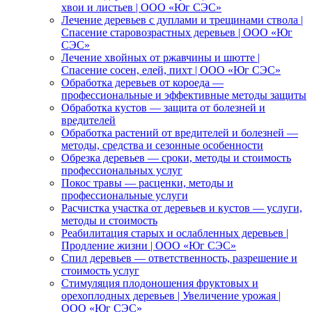
хвои и листьев | ООО «Юг СЭС»
Лечение деревьев с дуплами и трещинами ствола |
Спасение старовозрастных деревьев | ООО «Юг
СЭС»
Лечение хвойных от ржавчины и шютте |
Спасение сосен, елей, пихт | ООО «Юг СЭС»
Обработка деревьев от короеда —
профессиональные и эффективные методы защиты
Обработка кустов — защита от болезней и
вредителей
Обработка растений от вредителей и болезней —
методы, средства и сезонные особенности
Обрезка деревьев — сроки, методы и стоимость
профессиональных услуг
Покос травы — расценки, методы и
профессиональные услуги
Расчистка участка от деревьев и кустов — услуги,
методы и стоимость
Реабилитация старых и ослабленных деревьев |
Продление жизни | ООО «Юг СЭС»
Спил деревьев — ответственность, разрешение и
стоимость услуг
Стимуляция плодоношения фруктовых и
орехоплодных деревьев | Увеличение урожая |
ООО «Юг СЭС»