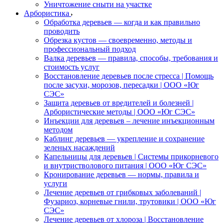
Уничтожение сныти на участке
Арбористика
Обработка деревьев — когда и как правильно
проводить
Обрезка кустов — своевременно, методы и
профессиональный подход
Валка деревьев — правила, способы, требования и
стоимость услуг
Восстановление деревьев после стресса | Помощь
после засухи, морозов, пересадки | ООО «Юг
СЭС»
Защита деревьев от вредителей и болезней |
Арбористические методы | ООО «Юг СЭС»
Инъекции для деревьев – лечение инъекционным
методом
Каблинг деревьев — укрепление и сохранение
зеленых насаждений
Капельницы для деревьев | Системы прикорневого
и внутристволового питания | ООО «Юг СЭС»
Кронирование деревьев — нормы, правила и
услуги
Лечение деревьев от грибковых заболеваний |
Фузариоз, корневые гнили, трутовики | ООО «Юг
СЭС»
Лечение деревьев от хлороза | Восстановление