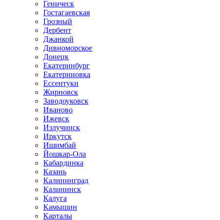
Геническ
Гостагаевская
Грозный
Дербент
Джанкой
Дивноморское
Донецк
Екатеринбург
Екатериновка
Ессентуки
Жирновск
Заводоуковск
Иваново
Ижевск
Излучинск
Иркутск
Ишимбай
Йошкар-Ола
Кабардинка
Казань
Калининград
Калининск
Калуга
Камышин
Карталы