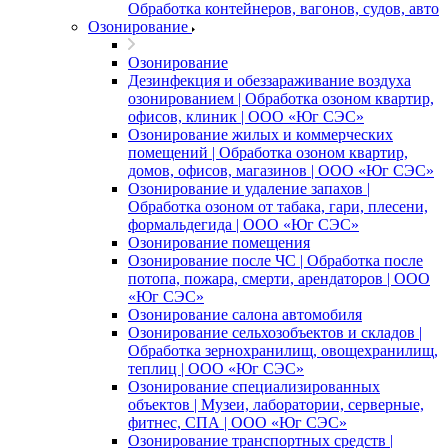
Обработка контейнеров, вагонов, судов, авто
Озонирование
Озонирование
Дезинфекция и обеззараживание воздуха
озонированием | Обработка озоном квартир,
офисов, клиник | ООО «Юг СЭС»
Озонирование жилых и коммерческих
помещений | Обработка озоном квартир,
домов, офисов, магазинов | ООО «Юг СЭС»
Озонирование и удаление запахов |
Обработка озоном от табака, гари, плесени,
формальдегида | ООО «Юг СЭС»
Озонирование помещения
Озонирование после ЧС | Обработка после
потопа, пожара, смерти, арендаторов | ООО
«Юг СЭС»
Озонирование салона автомобиля
Озонирование сельхозобъектов и складов |
Обработка зернохранилищ, овощехранилищ,
теплиц | ООО «Юг СЭС»
Озонирование специализированных
объектов | Музеи, лаборатории, серверные,
фитнес, СПА | ООО «Юг СЭС»
Озонирование транспортных средств |