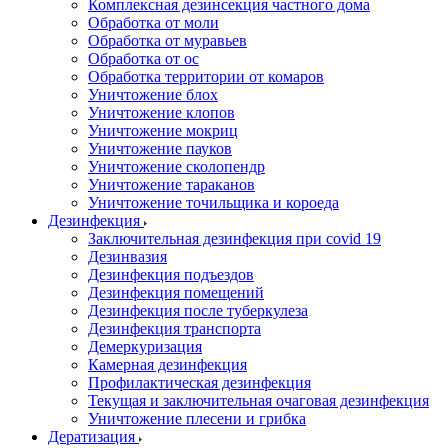
Комплексная дезинсекция частного дома
Обработка от моли
Обработка от муравьев
Обработка от ос
Обработка территории от комаров
Уничтожение блох
Уничтожение клопов
Уничтожение мокриц
Уничтожение пауков
Уничтожение сколопендр
Уничтожение тараканов
Уничтожение точильщика и короеда
Дезинфекция
Заключительная дезинфекция при covid 19
Дезинвазия
Дезинфекция подъездов
Дезинфекция помещений
Дезинфекция после туберкулеза
Дезинфекция транспорта
Демеркуризация
Камерная дезинфекция
Профилактическая дезинфекция
Текущая и заключительная очаговая дезинфекция
Уничтожение плесени и грибка
Дератизация